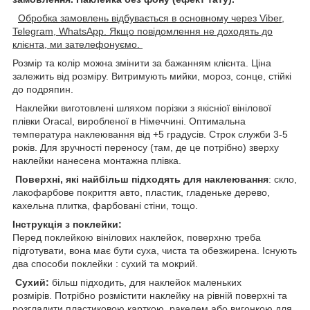
Обробка замовлень відбувається в основному через Viber,
Telegram, WhatsApp. Якщо повідомлення не доходять до
клієнта, ми зателефонуємо.
Розмір та колір можна змінити за бажанням клієнта. Ціна
залежить від розміру. Витримують мийки, мороз, сонце, стійкі
до подряпин.
Наклейки виготовлені шляхом порізки з якісніої вінілової
плівки Oracal, виробленої в Німеччині. Оптимальна
температура наклеювання від +5 градусів. Строк служби 3-5
років. Для зручності переносу (там, де це потрібно) зверху
наклейки нанесена монтажна плівка.
Поверхні, які найбільш підходять для наклеювання
: скло,
лакофарбове покриття авто, пластик, гладеньке дерево,
кахельна плитка, фарбовані стіни, тощо.
Інструкція з поклейки:
Перед поклейкою вінілових наклейок, поверхню треба
підготувати, вона має бути суха, чиста та обезжирена. Існують
два способи поклейки : сухий та мокрий.
Сухий:
більш підходить, для наклейок маленьких
розмірів. Потрібно розмістити наклейку на рівній поверхні та
розгладити пластиковою карткою, ракелем,або вигонкою для