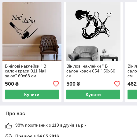
Вінілові наклейки " В
Вінілові наклейки " В
Віні
салон краси 011 Nail
салон краси 054 " 50х60
сало
salon" 60х68 см
см
см
500
500
462
₴
₴
Купити
Купити
Про нас
98% позитивних з 119 відгуків за рік
Працює з 24.05.2016