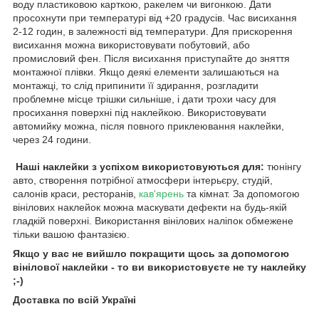
воду пластиковою карткою, ракелем чи вигонкою. Дати
просохнути при температурі від +20 градусів. Час висихання
2-12 годин, в залежності від температури. Для прискорення
висихання можна використовувати побутовий, або
промисловий фен. Після висихання приступайте до зняття
монтажної плівки. Якщо деякі елементи залишаються на
монтажці, то слід припинити її здирання, розгладити
проблемне місце трішки сильніше, і дати трохи часу для
просихання поверхні під наклейкою. Використовувати
автомийку можна, після повного приклеювання наклейки,
через 24 години.
Наші наклейки з успіхом використовуються для:
тюнінгу
авто, створення потрібної атмосфери інтерьєру, студій,
салонів краси, ресторанів,
кав'ярень
та кімнат. За допомогою
вінілових наклейок можна маскувати дефекти на будь-якій
гладкій поверхні. Використання вінілових наліпок обмежене
тільки вашою фантазією.
Якщо у вас не вийшло покращити щось за допомогою
вінілової наклейки - то ви використовуєте не ту наклейку
;-)
Доставка по всій Україні