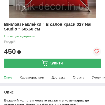
Вінілові наклейки " В салон краси 027 Nail
Studio " 60х60 см
Готово до відправки
Роздріб
450
₴
Купити
Опис
Характеристики
Доставка
Оплата
Умови п
Опис
Бажаний колір ви можете вказати в коментарях до
замовлення.
Наклейка без фону (ефект тату).