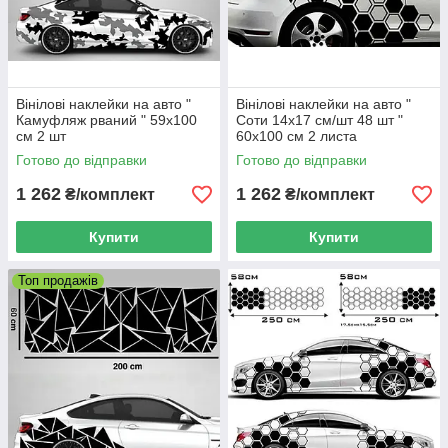
Вінілові наклейки на авто "
Вінілові наклейки на авто "
Камуфляж рваний " 59х100
Соти 14х17 см/шт 48 шт "
см 2 шт
60х100 см 2 листа
Готово до відправки
Готово до відправки
1 262
1 262
₴/комплект
₴/комплект
Купити
Купити
Топ продажів