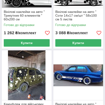
Вінілові наклейки на авто "
Вінілові наклейки на авто "
Трикутник 60 елементів "
Соти 14х17 см/шт " 58х100
60х200 см
см 5 листів
Готово до відправки
Готово до відправки
1 262
3 088
₴/комплект
₴/комплект
Купити
Купити
Камуфляж для військових
Вінілові наклейки на авто "