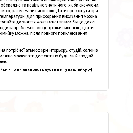
 обережно та повільно зняти його, як би скочуючи.
рткою, ракелем чи вигонкою. Дати просохнути при
ід температури. Для прискорення висихання можна
тупайте до зняття монтажної плівки. Якщо деякі
ладити проблемне місце трішки сильніше, і дати
томийку можна, після повного приклеювання
ня потрібної атмосфери інтерьєру, студій, салонів
 можна маскувати дефекти на будь-якій гладкій
зією.
и - то ви використовуєте не ту наклейку ;-)