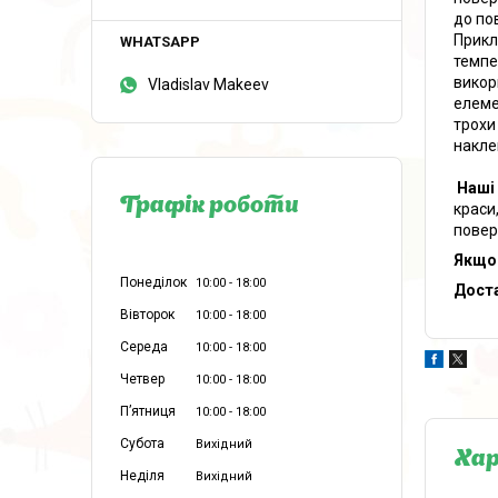
до по
Прикл
темпе
викор
Vladislav Makeev
елеме
трохи
накле
Наші 
Графік роботи
краси
повер
Якщо 
Понеділок
10:00
18:00
Доста
Вівторок
10:00
18:00
Середа
10:00
18:00
Четвер
10:00
18:00
Пʼятниця
10:00
18:00
Субота
Вихідний
Ха
Неділя
Вихідний