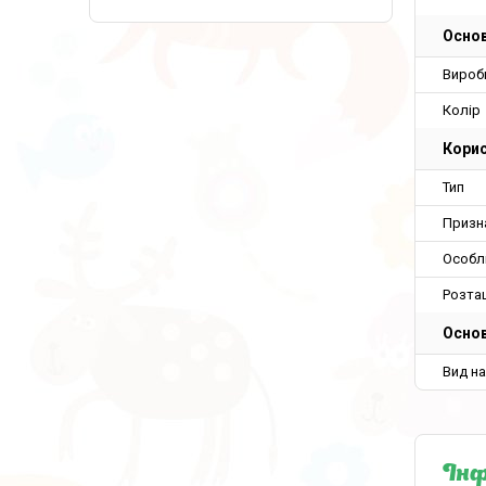
Основ
Вироб
Колір
Корис
Тип
Призн
Особл
Розта
Основ
Вид н
Інф