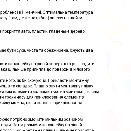
 виробленої в Німеччині. Оптимальна температура
носу (там, де це потрібно) зверху наклейки
е покриття авто, пластик, гладеньке дерево,
ає бути суха, чиста та обезжирена. Існують два
стити наклейку на рівній поверхні та розгладити
вка щільніше прилипла до поверхні вінілового
ти його, як би скочуючи. Прикласти монтажну
хирців та складок. Плавно зняти монтажну плівку
 деякі елементи залишаються на монтажці, то слід
ати трохи часу для приклеювання елементів
мийку можна, після повного приклеювання
верхню потрібно змочити мильним розчином:
 води. Потім розмістити наклейку на рівній
ля того, щоб монтажна плівка щільніше прилипла,