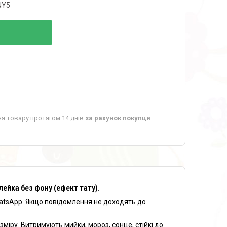
NY5
я товару протягом 14 днів
за рахунок покупця
лейка без фону (ефект тату).
hatsApp. Якщо повідомлення не доходять до
зміру. Витримують мийки, мороз, сонце, стійкі до