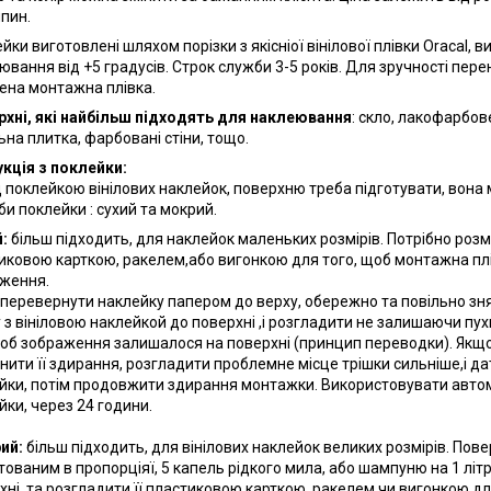
пин.
йки виготовлені шляхом порізки з якісніої вінілової плівки Oracal,
ювання від +5 градусів. Строк служби 3-5 років. Для зручності пере
ена монтажна плівка.
хні, які найбільш підходять для наклеювання
: скло, лакофарбов
ьна плитка, фарбовані стіни, тощо.
укція з поклейки:
 поклейкою вінілових наклейок, поверхню треба підготувати, вона м
би поклейки : сухий та мокрий.
:
більш підходить, для наклейок маленьких розмірів. Потрібно розмі
иковою карткою, ракелем,або вигонкою для того, щоб монтажна плі
ження.
 перевернути наклейку папером до верху, обережно та повільно зня
у з вініловою наклейкой до поверхні ,і розгладити не залишаючи пу
щоб зображення залишалося на поверхні (принцип переводки). Якщо
нити її здирання, розгладити проблемне місце трішки сильніше,і д
йки, потім продовжити здирання монтажки. Використовувати авто
йки, через 24 години.
ий:
більш підходить, для вінілових наклейок великих розмірів. По
тованим в пропорціяї, 5 капель рідкого мила, або шампуню на 1 літр
хні ,та розгладити її пластиковою карткою, ракелем чи вигонкою д