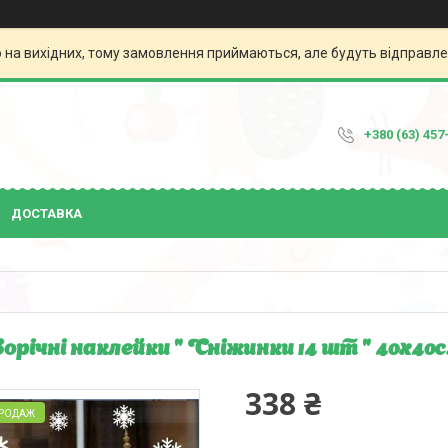
о на вихідних, тому замовлення приймаються, але будуть відправл
+380 (63) 457
ДОСТАВКА
орічні наклейки " Сніжинки 14 шт " 40х40
338 ₴
ПРОДАЖ