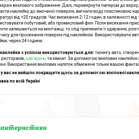
верхні вінілового зображення. Далі, перевернути папером до верху,
асти наклейку до змоченої поверхні, вигнати воду пластиковою ка
ратурі від +20 градусів. Час висихання 2-12 годин, в залежності в
истовувати побутовий, або промисловий фен. Після висихання прис
нти залишаються на монтажці, то слід припинити її здирання, розг
 часу для просихання поверхні під наклейкою. Використовувати ав
йки, через 24 години.
наклейки з успіхом використовуються для:
тюнінгу авто, створен
, ресторанів,
кав'ярень
та кімнат. За допомогою вінілових наклейок
хні. Використання вінілових наліпок обмежене тільки вашою фанта
у вас не вийшло покращити щось за допомогою вінілової наклейк
вка по всій Україні
рактеристики