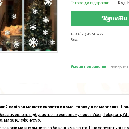
Готово до відправки
Код:
Купити
+380 (63) 457-07-79
Влад
поверненн
ий колір ви можете вказати в коментарях до замовлення.
Нак
бка замовлень відбувається в основному через Viber, Telegram, W
та, ми зателефонуємо.
р та колір можна змінити за бажанням клієнта. Ціна залежить від ро