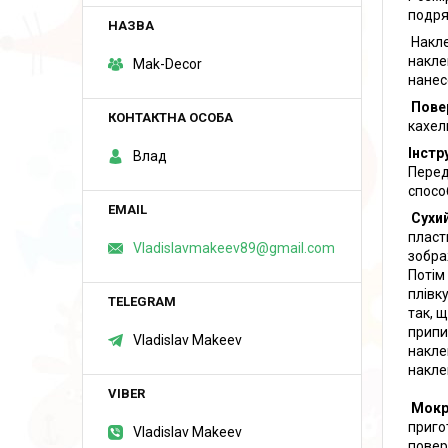
подря
Накле
накле
Mak-Decor
нанес
Повер
кахел
Інстр
Влад
Перед
спосо
Сухий
пласт
Vladislavmakeev89@gmail.com
зобра
Потім
плівк
так, 
припи
Vladislav Makeev
накле
накле
Мокр
приго
Vladislav Makeev
повер