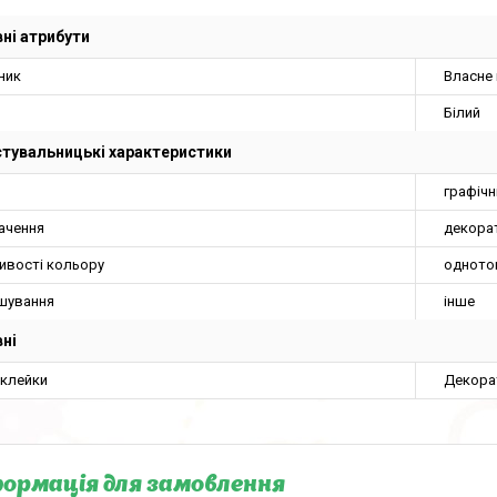
ні атрибути
ник
Власне
Білий
тувальницькі характеристики
графічн
ачення
декора
ивості кольору
одното
шування
інше
ні
аклейки
Декора
ормація для замовлення