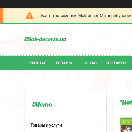
Вас вітає компанія Mak-decor. Ми перебуваєм
Mak-decor.in.ua
ГЛАВНАЯ
ТОВАРЫ
О НАС
КОНТАКТЫ
Нов
ТОП 
Товары и услуги