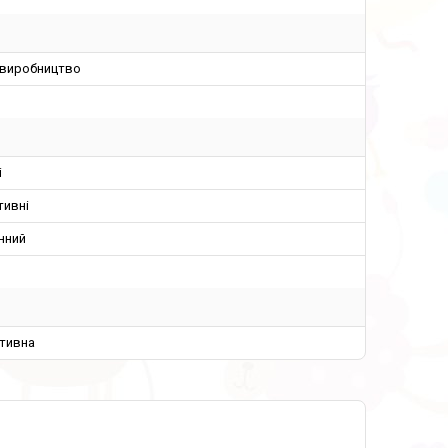
 виробництво
і
тивні
нний
тивна