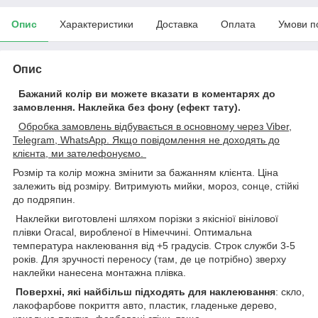
Опис
Характеристики
Доставка
Оплата
Умови п
Опис
Бажаний колір ви можете вказати в коментарях до
замовлення.
Наклейка без фону (ефект тату).
Обробка замовлень відбувається в основному через Viber,
Telegram, WhatsApp. Якщо повідомлення не доходять до
клієнта, ми зателефонуємо.
Розмір та колір можна змінити за бажанням клієнта. Ціна
залежить від розміру. Витримують мийки, мороз, сонце, стійкі
до подряпин.
Наклейки виготовлені шляхом порізки з якісніої вінілової
плівки Oracal, виробленої в Німеччині. Оптимальна
температура наклеювання від +5 градусів. Строк служби 3-5
років. Для зручності переносу (там, де це потрібно) зверху
наклейки нанесена монтажна плівка.
Поверхні, які найбільш підходять для наклеювання
: скло,
лакофарбове покриття авто, пластик, гладеньке дерево,