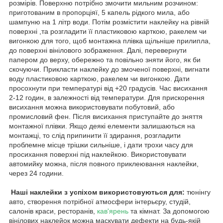
розмірів. Поверхню потрібно змочити мильним розчином:
приготованим в пропорціяї, 5 капель рідкого мила, або
шампуню на 1 літр води. Потім розмістити наклейку на рівній
поверхні ,та розгладити її пластиковою карткою, ракелем чи
вигонкою для того, щоб монтажна плівка щільніше прилипла,
до поверхні вінілового зображення. Далі, перевернути
папером до верху, обережно та повільно зняти його, як би
скочуючи. Прикласти наклейку до змоченої поверхні, вигнати
воду пластиковою карткою, ракелем чи вигонкою. Дати
просохнути при температурі від +20 градусів. Час висихання
2-12 годин, в залежності від температури. Для прискорення
висихання можна використовувати побутовий, або
промисловий фен. Після висихання приступайте до зняття
монтажної плівки. Якщо деякі елементи залишаються на
монтажці, то слід припинити її здирання, розгладити
проблемне місце трішки сильніше, і дати трохи часу для
просихання поверхні під наклейкою. Використовувати
автомийку можна, після повного приклеювання наклейки,
через 24 години.
Наші наклейки з успіхом використовуються для:
тюнінгу
авто, створення потрібної атмосфери інтерьєру, студій,
салонів краси, ресторанів,
кав'ярень
та кімнат. За допомогою
вінілових наклейок можна маскувати дефекти на будь-якій