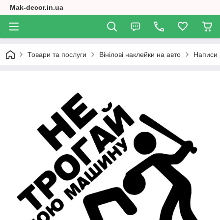
Mak-decor.in.ua
Товари та послуги
Вінілові наклейки на авто
Написи