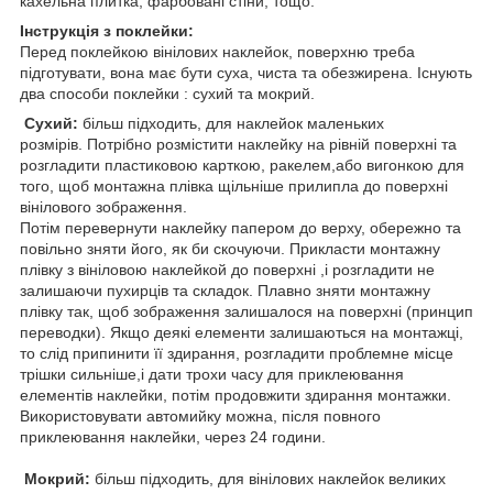
кахельна плитка, фарбовані стіни, тощо.
Інструкція з поклейки:
Перед поклейкою вінілових наклейок, поверхню треба
підготувати, вона має бути суха, чиста та обезжирена. Існують
два способи поклейки : сухий та мокрий.
Сухий:
більш підходить, для наклейок маленьких
розмірів. Потрібно розмістити наклейку на рівній поверхні та
розгладити пластиковою карткою, ракелем,або вигонкою для
того, щоб монтажна плівка щільніше прилипла до поверхні
вінілового зображення.
Потім перевернути наклейку папером до верху, обережно та
повільно зняти його, як би скочуючи. Прикласти монтажну
плівку з вініловою наклейкой до поверхні ,і розгладити не
залишаючи пухирців та складок. Плавно зняти монтажну
плівку так, щоб зображення залишалося на поверхні (принцип
переводки). Якщо деякі елементи залишаються на монтажці,
то слід припинити її здирання, розгладити проблемне місце
трішки сильніше,і дати трохи часу для приклеювання
елементів наклейки, потім продовжити здирання монтажки.
Використовувати автомийку можна, після повного
приклеювання наклейки, через 24 години.
Мокрий:
більш підходить, для вінілових наклейок великих