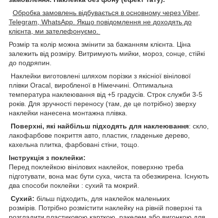
Обробка замовлень відбувається в основному через Viber,
Telegram, WhatsApp. Якщо повідомлення не доходять до
клієнта, ми зателефонуємо.
Розмір та колір можна змінити за бажанням клієнта. Ціна
залежить від розміру. Витримують мийки, мороз, сонце, стійкі
до подряпин.
Наклейки виготовлені шляхом порізки з якісніої вінілової
плівки Oracal, виробленої в Німеччині. Оптимальна
температура наклеювання від +5 градусів. Строк служби 3-5
років. Для зручності переносу (там, де це потрібно) зверху
наклейки нанесена монтажна плівка.
Поверхні, які найбільш підходять для наклеювання
: скло,
лакофарбове покриття авто, пластик, гладеньке дерево,
кахельна плитка, фарбовані стіни, тощо.
Інструкція з поклейки:
Перед поклейкою вінілових наклейок, поверхню треба
підготувати, вона має бути суха, чиста та обезжирена. Існують
два способи поклейки : сухий та мокрий.
Сухий:
більш підходить, для наклейок маленьких
розмірів. Потрібно розмістити наклейку на рівній поверхні та
розгладити пластиковою карткою, ракелем,або вигонкою для