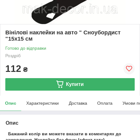
Вінілові наклейки на авто " Сноубордист
"15х15 см
Готово до відправки
Роздріб
112
₴
Купити
Опис
Характеристики
Доставка
Оплата
Умови п
Опис
Бажаний колір ви можете вказати в коментарях до
замовлення.
Наклейка без фону (ефект тату).