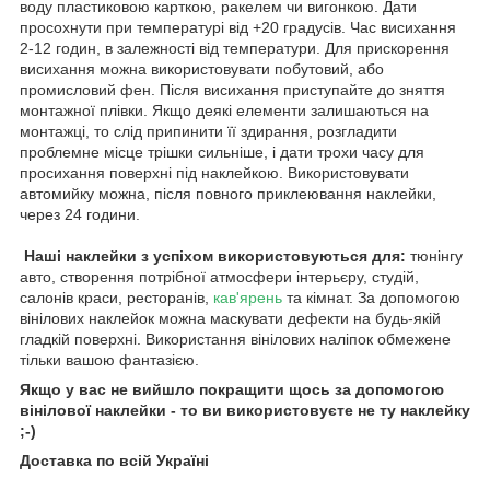
воду пластиковою карткою, ракелем чи вигонкою. Дати
просохнути при температурі від +20 градусів. Час висихання
2-12 годин, в залежності від температури. Для прискорення
висихання можна використовувати побутовий, або
промисловий фен. Після висихання приступайте до зняття
монтажної плівки. Якщо деякі елементи залишаються на
монтажці, то слід припинити її здирання, розгладити
проблемне місце трішки сильніше, і дати трохи часу для
просихання поверхні під наклейкою. Використовувати
автомийку можна, після повного приклеювання наклейки,
через 24 години.
Наші наклейки з успіхом використовуються для:
тюнінгу
авто, створення потрібної атмосфери інтерьєру, студій,
салонів краси, ресторанів,
кав'ярень
та кімнат. За допомогою
вінілових наклейок можна маскувати дефекти на будь-якій
гладкій поверхні. Використання вінілових наліпок обмежене
тільки вашою фантазією.
Якщо у вас не вийшло покращити щось за допомогою
вінілової наклейки - то ви використовуєте не ту наклейку
;-)
Доставка по всій Україні