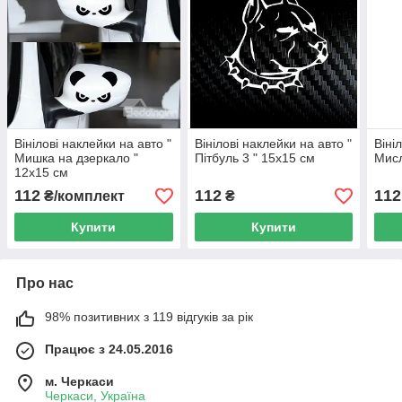
Вінілові наклейки на авто "
Вінілові наклейки на авто "
Віні
Мишка на дзеркало "
Пітбуль 3 " 15х15 см
Мисл
12х15 см
112
112
112
₴/комплект
₴
Купити
Купити
Про нас
98% позитивних з 119 відгуків за рік
Працює з 24.05.2016
м. Черкаси
Черкаси, Україна