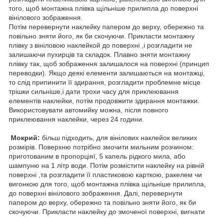
того, щоб монтажна плівка щільніше прилипла до поверхні
вінілового зображення.
Потім перевернути наклейку папером до верху, обережно та
повільно зняти його, як би скочуючи. Прикласти монтажну
плівку з вініловою наклейкой до поверхні ,і розгладити не
залишаючи пухирців та складок. Плавно зняти монтажну
плівку так, щоб зображення залишалося на поверхні (принцип
переводки). Якщо деякі елементи залишаються на монтажці,
то слід припинити її здирання, розгладити проблемне місце
трішки сильніше,і дати трохи часу для приклеювання
елементів наклейки, потім продовжити здирання монтажки.
Використовувати автомийку можна, після повного
приклеювання наклейки, через 24 години.
Мокрий:
більш підходить, для вінілових наклейок великих
розмірів. Поверхню потрібно змочити мильним розчином:
приготованим в пропорціяї, 5 капель рідкого мила, або
шампуню на 1 літр води. Потім розмістити наклейку на рівній
поверхні ,та розгладити її пластиковою карткою, ракелем чи
вигонкою для того, щоб монтажна плівка щільніше прилипла,
до поверхні вінілового зображення. Далі, перевернути
папером до верху, обережно та повільно зняти його, як би
скочуючи. Прикласти наклейку до змоченої поверхні, вигнати