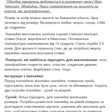
Обробка замовлень відбувається в основному через Viber,
Telegram, WhatsApp. Якщо повідомлення не доходять до
клієнта, ми зателефонуємо.
Розмір та колір можна змінити за бажанням клієнта. Ціна
залежить від розміру. Витримують мийки, мороз, сонце, стійкі
до подряпин.
Наклейки виготовлені шляхом порізки з якісніої вінілової
плівки Oracal, виробленої в Німеччині. Оптимальна
температура наклеювання від +5 градусів. Строк служби 3-5
років. Для зручності переносу (там, де це потрібно) зверху
наклейки нанесена монтажна плівка.
Поверхні, які найбільш підходять для наклеювання
: скло,
лакофарбове покриття авто, пластик, гладеньке дерево,
кахельна плитка, фарбовані стіни, тощо.
Інструкція з поклейки:
Перед поклейкою вінілових наклейок, поверхню треба
підготувати, вона має бути суха, чиста та обезжирена. Існують
два способи поклейки : сухий та мокрий.
Сухий:
більш підходить, для наклейок маленьких
розмірів. Потрібно розмістити наклейку на рівній поверхні та
розгладити пластиковою карткою, ракелем,або вигонкою для
того, щоб монтажна плівка щільніше прилипла до поверхні