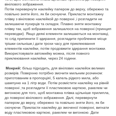
вінілового зображення.
Потім перевернути наклейку папером до верху, обережно та
повільно зняти його, як би скочуючи. Прикласти монтажну
плівку з вініловою наклейкой до поверхні ,і розгладити не
залишаючи пухирців та складок. Плавно зняти монтажну
плівку так, щоб зображення залишалося на поверхні (принцип
переводки). Якщо деякі елементи залишаються на монтажці,
то слід припинити її здирання, розгладити проблемне місце
трішки сильніше,і дати трохи часу для приклеювання
елементів наклейки, потім продовжити здирання монтажки.
Використовувати автомийку можна, після повного
приклеювання наклейки, через 24 години.
Мокрий:
більш підходить, для вінілових наклейок великих
розмірів. Поверхню потрібно змочити мильним розчином:
приготованим в пропорціяї, 5 капель рідкого мила, або
шампуню на 1 літр води. Потім розмістити наклейку на рівній
поверхні ,та розгладити її пластиковою карткою, ракелем чи
вигонкою для того, щоб монтажна плівка щільніше прилипла,
до поверхні вінілового зображення. Далі, перевернути
папером до верху, обережно та повільно зняти його, як би
скочуючи. Прикласти наклейку до змоченої поверхні, вигнати
воду пластиковою карткою, ракелем чи вигонкою. Дати