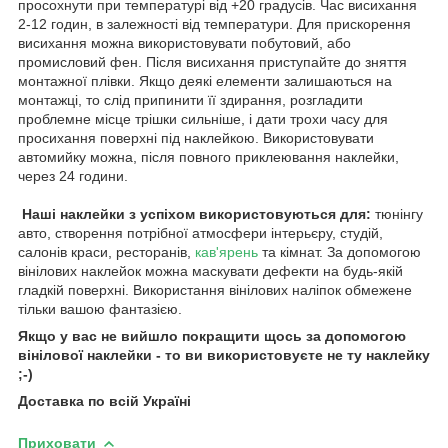
просохнути при температурі від +20 градусів. Час висихання
2-12 годин, в залежності від температури. Для прискорення
висихання можна використовувати побутовий, або
промисловий фен. Після висихання приступайте до зняття
монтажної плівки. Якщо деякі елементи залишаються на
монтажці, то слід припинити її здирання, розгладити
проблемне місце трішки сильніше, і дати трохи часу для
просихання поверхні під наклейкою. Використовувати
автомийку можна, після повного приклеювання наклейки,
через 24 години.
Наші наклейки з успіхом використовуються для:
тюнінгу
авто, створення потрібної атмосфери інтерьєру, студій,
салонів краси, ресторанів,
кав'ярень
та кімнат. За допомогою
вінілових наклейок можна маскувати дефекти на будь-якій
гладкій поверхні. Використання вінілових наліпок обмежене
тільки вашою фантазією.
Якщо у вас не вийшло покращити щось за допомогою
вінілової наклейки - то ви використовуєте не ту наклейку
;-)
Доставка по всій Україні
Приховати