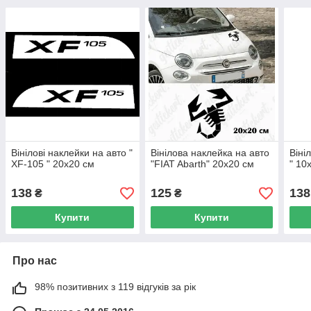
Вінілові наклейки на авто "
Вінілова наклейка на авто
Віні
XF-105 " 20х20 см
"FIAT Abarth" 20х20 см
" 10
138
125
138
₴
₴
Купити
Купити
Про нас
98% позитивних з 119 відгуків за рік