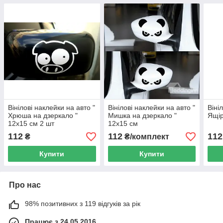
Вінілові наклейки на авто "
Вінілові наклейки на авто "
Віні
Хрюша на дзеркало "
Мишка на дзеркало "
Ящір
12х15 см 2 шт
12х15 см
112
112
112
₴
₴/комплект
Купити
Купити
Про нас
98% позитивних з 119 відгуків за рік
Працює з 24.05.2016