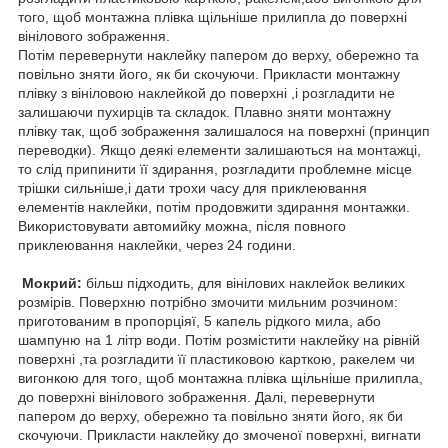
того, щоб монтажна плівка щільніше прилипла до поверхні
вінілового зображення.
Потім перевернути наклейку папером до верху, обережно та
повільно зняти його, як би скочуючи. Прикласти монтажну
плівку з вініловою наклейкой до поверхні ,і розгладити не
залишаючи пухирців та складок. Плавно зняти монтажну
плівку так, щоб зображення залишалося на поверхні (принцип
переводки). Якщо деякі елементи залишаються на монтажці,
то слід припинити її здирання, розгладити проблемне місце
трішки сильніше,і дати трохи часу для приклеювання
елементів наклейки, потім продовжити здирання монтажки.
Використовувати автомийку можна, після повного
приклеювання наклейки, через 24 години.
Мокрий:
більш підходить, для вінілових наклейок великих
розмірів. Поверхню потрібно змочити мильним розчином:
приготованим в пропорціяї, 5 капель рідкого мила, або
шампуню на 1 літр води. Потім розмістити наклейку на рівній
поверхні ,та розгладити її пластиковою карткою, ракелем чи
вигонкою для того, щоб монтажна плівка щільніше прилипла,
до поверхні вінілового зображення. Далі, перевернути
папером до верху, обережно та повільно зняти його, як би
скочуючи. Прикласти наклейку до змоченої поверхні, вигнати