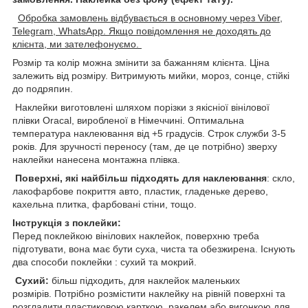
Обробка замовлень відбувається в основному через Viber,
Telegram, WhatsApp. Якщо повідомлення не доходять до
клієнта, ми зателефонуємо.
Розмір та колір можна змінити за бажанням клієнта. Ціна
залежить від розміру. Витримують мийки, мороз, сонце, стійкі
до подряпин.
Наклейки виготовлені шляхом порізки з якісніої вінілової
плівки Oracal, виробленої в Німеччині. Оптимальна
температура наклеювання від +5 градусів. Строк служби 3-5
років. Для зручності переносу (там, де це потрібно) зверху
наклейки нанесена монтажна плівка.
Поверхні, які найбільш підходять для наклеювання
: скло,
лакофарбове покриття авто, пластик, гладеньке дерево,
кахельна плитка, фарбовані стіни, тощо.
Інструкція з поклейки:
Перед поклейкою вінілових наклейок, поверхню треба
підготувати, вона має бути суха, чиста та обезжирена. Існують
два способи поклейки : сухий та мокрий.
Сухий:
більш підходить, для наклейок маленьких
розмірів. Потрібно розмістити наклейку на рівній поверхні та
розгладити пластиковою карткою, ракелем,або вигонкою для