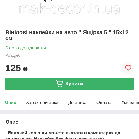
Вінілові наклейки на авто " Ящірка 5 " 15х12
см
Готово до відправки
Роздріб
125
₴
Купити
Опис
Характеристики
Доставка
Оплата
Умови п
Опис
Бажаний колір ви можете вказати в коментарях до
замовлення.
Наклейка без фону (ефект тату).