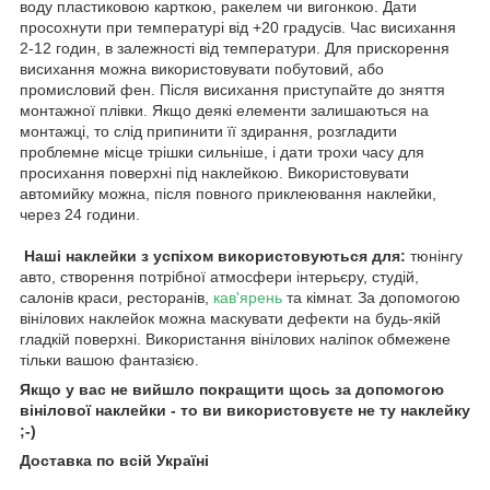
воду пластиковою карткою, ракелем чи вигонкою. Дати
просохнути при температурі від +20 градусів. Час висихання
2-12 годин, в залежності від температури. Для прискорення
висихання можна використовувати побутовий, або
промисловий фен. Після висихання приступайте до зняття
монтажної плівки. Якщо деякі елементи залишаються на
монтажці, то слід припинити її здирання, розгладити
проблемне місце трішки сильніше, і дати трохи часу для
просихання поверхні під наклейкою. Використовувати
автомийку можна, після повного приклеювання наклейки,
через 24 години.
Наші наклейки з успіхом використовуються для:
тюнінгу
авто, створення потрібної атмосфери інтерьєру, студій,
салонів краси, ресторанів,
кав'ярень
та кімнат. За допомогою
вінілових наклейок можна маскувати дефекти на будь-якій
гладкій поверхні. Використання вінілових наліпок обмежене
тільки вашою фантазією.
Якщо у вас не вийшло покращити щось за допомогою
вінілової наклейки - то ви використовуєте не ту наклейку
;-)
Доставка по всій Україні