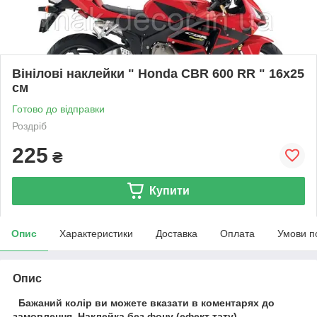
Вінілові наклейки " Honda CBR 600 RR " 16х25
см
Готово до відправки
Роздріб
225
₴
Купити
Опис
Характеристики
Доставка
Оплата
Умови п
Опис
Бажаний колір ви можете вказати в коментарях до
замовлення.
Наклейка без фону (ефект тату).