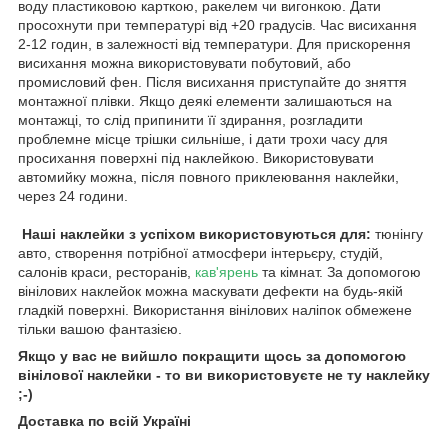
воду пластиковою карткою, ракелем чи вигонкою. Дати
просохнути при температурі від +20 градусів. Час висихання
2-12 годин, в залежності від температури. Для прискорення
висихання можна використовувати побутовий, або
промисловий фен. Після висихання приступайте до зняття
монтажної плівки. Якщо деякі елементи залишаються на
монтажці, то слід припинити її здирання, розгладити
проблемне місце трішки сильніше, і дати трохи часу для
просихання поверхні під наклейкою. Використовувати
автомийку можна, після повного приклеювання наклейки,
через 24 години.
Наші наклейки з успіхом використовуються для:
тюнінгу
авто, створення потрібної атмосфери інтерьєру, студій,
салонів краси, ресторанів,
кав'ярень
та кімнат. За допомогою
вінілових наклейок можна маскувати дефекти на будь-якій
гладкій поверхні. Використання вінілових наліпок обмежене
тільки вашою фантазією.
Якщо у вас не вийшло покращити щось за допомогою
вінілової наклейки - то ви використовуєте не ту наклейку
;-)
Доставка по всій Україні