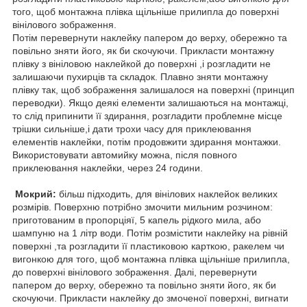
того, щоб монтажна плівка щільніше прилипла до поверхні
вінілового зображення.
Потім перевернути наклейку папером до верху, обережно та
повільно зняти його, як би скочуючи. Прикласти монтажну
плівку з вініловою наклейкой до поверхні ,і розгладити не
залишаючи пухирців та складок. Плавно зняти монтажну
плівку так, щоб зображення залишалося на поверхні (принцип
переводки). Якщо деякі елементи залишаються на монтажці,
то слід припинити її здирання, розгладити проблемне місце
трішки сильніше,і дати трохи часу для приклеювання
елементів наклейки, потім продовжити здирання монтажки.
Використовувати автомийку можна, після повного
приклеювання наклейки, через 24 години.
Мокрий:
більш підходить, для вінілових наклейок великих
розмірів. Поверхню потрібно змочити мильним розчином:
приготованим в пропорціяї, 5 капель рідкого мила, або
шампуню на 1 літр води. Потім розмістити наклейку на рівній
поверхні ,та розгладити її пластиковою карткою, ракелем чи
вигонкою для того, щоб монтажна плівка щільніше прилипла,
до поверхні вінілового зображення. Далі, перевернути
папером до верху, обережно та повільно зняти його, як би
скочуючи. Прикласти наклейку до змоченої поверхні, вигнати