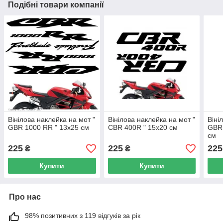
Подібні товари компанії
Вінілова наклейка на мот "
Вінілова наклейка на мот "
Віні
GBR 1000 RR " 13х25 см
CBR 400R " 15х20 см
GBR 
см
225
225
225
₴
₴
Купити
Купити
Про нас
98% позитивних з 119 відгуків за рік