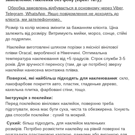
Обробка замовлень відбувається в основному через Viber,
Telegram, WhatsApp. Якщо повідомлення не доходять до
клієнта, ми зателефонуємо.
Розмір та колір можна змінити за бажанням клієнта. Ціна
залежить від розміру. Витримують мийки, мороз, сонце, стійкі
до подряпин.
Наклейки виготовлені шляхом порізки з якісніої вінілової
плівки Oracal, виробленої в Німеччині. Оптимальна
температура наклеювання від +5 градусів. Строк служби 3-5
років. Для зручності переносу (там, де це потрібно) зверху
наклейки нанесена монтажна плівка.
Поверхні, які найбільш підходять для наклеювання
: скло,
лакофарбове покриття авто, пластик, гладеньке дерево,
кахельна плитка, фарбовані стіни, тощо.
Інструкція з поклейки:
Перед поклейкою вінілових наклейок, поверхню треба
підготувати, вона має бути суха, чиста та обезжирена. Існують
два способи поклейки : сухий та мокрий.
Сухий:
більш підходить, для наклейок маленьких
розмірів. Потрібно розмістити наклейку на рівній поверхні та
розгладити пластиковою карткою, ракелем,або вигонкою для