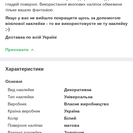
гладкій поверхні. Використання вінілових наліпок обмежене
тільки вашою фантазією.
Якщо у вас не вийшло покращити щось за допомогою
вінілової наклейки - то ви використовуєте не ту наклейку
;-)
Доставка по всій Україні
Приховати
Характеристики
Основні
Вид наклейки
Декоративна
Тип наклейки
Універсальна
Виробник
Власне виробництво
Країна виробник
Україна
Колір
Білий
Поверхня наліпки
матова
Варіант поклейки
Зовнішня