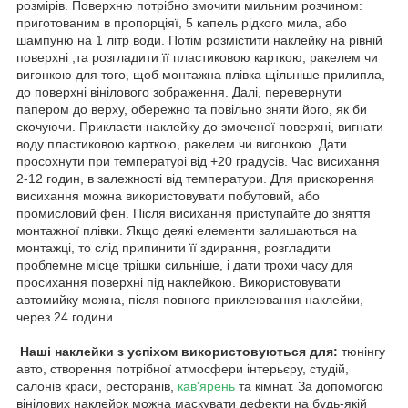
розмірів. Поверхню потрібно змочити мильним розчином:
приготованим в пропорціяї, 5 капель рідкого мила, або
шампуню на 1 літр води. Потім розмістити наклейку на рівній
поверхні ,та розгладити її пластиковою карткою, ракелем чи
вигонкою для того, щоб монтажна плівка щільніше прилипла,
до поверхні вінілового зображення. Далі, перевернути
папером до верху, обережно та повільно зняти його, як би
скочуючи. Прикласти наклейку до змоченої поверхні, вигнати
воду пластиковою карткою, ракелем чи вигонкою. Дати
просохнути при температурі від +20 градусів. Час висихання
2-12 годин, в залежності від температури. Для прискорення
висихання можна використовувати побутовий, або
промисловий фен. Після висихання приступайте до зняття
монтажної плівки. Якщо деякі елементи залишаються на
монтажці, то слід припинити її здирання, розгладити
проблемне місце трішки сильніше, і дати трохи часу для
просихання поверхні під наклейкою. Використовувати
автомийку можна, після повного приклеювання наклейки,
через 24 години.
Наші наклейки з успіхом використовуються для:
тюнінгу
авто, створення потрібної атмосфери інтерьєру, студій,
салонів краси, ресторанів,
кав'ярень
та кімнат. За допомогою
вінілових наклейок можна маскувати дефекти на будь-якій