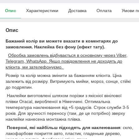
Опис
Характеристики
Доставка
Оплата
Умови п
Опис
Бажаний колір ви можете вказати в коментарях до
замовлення.
Наклейка без фону (ефект тату).
Обробка замовлень відбувається в основному через Viber,
Telegram, WhatsApp. Якщо повідомлення не доходять до
клієнта, ми зателефонуємо.
Розмір та колір можна змінити за бажанням клієнта. Ціна
залежить від розміру. Витримують мийки, мороз, сонце, стійкі
до подряпин.
Наклейки виготовлені шляхом порізки з якісніої вінілової
плівки Oracal, виробленої в Німеччині. Оптимальна
температура наклеювання від +5 градусів. Строк служби 3-5
років. Для зручності переносу (там, де це потрібно) зверху
наклейки нанесена монтажна плівка.
Поверхні, які найбільш підходять для наклеювання
: скло,
лакофарбове покриття авто, пластик, гладеньке дерево,