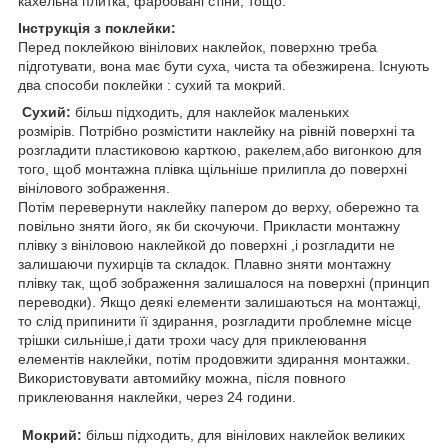
кахельна плитка, фарбовані стіни, тощо.
Інструкція з поклейки:
Перед поклейкою вінілових наклейок, поверхню треба
підготувати, вона має бути суха, чиста та обезжирена. Існують
два способи поклейки : сухий та мокрий.
Сухий:
більш підходить, для наклейок маленьких
розмірів. Потрібно розмістити наклейку на рівній поверхні та
розгладити пластиковою карткою, ракелем,або вигонкою для
того, щоб монтажна плівка щільніше прилипла до поверхні
вінілового зображення.
Потім перевернути наклейку папером до верху, обережно та
повільно зняти його, як би скочуючи. Прикласти монтажну
плівку з вініловою наклейкой до поверхні ,і розгладити не
залишаючи пухирців та складок. Плавно зняти монтажну
плівку так, щоб зображення залишалося на поверхні (принцип
переводки). Якщо деякі елементи залишаються на монтажці,
то слід припинити її здирання, розгладити проблемне місце
трішки сильніше,і дати трохи часу для приклеювання
елементів наклейки, потім продовжити здирання монтажки.
Використовувати автомийку можна, після повного
приклеювання наклейки, через 24 години.
Мокрий:
більш підходить, для вінілових наклейок великих