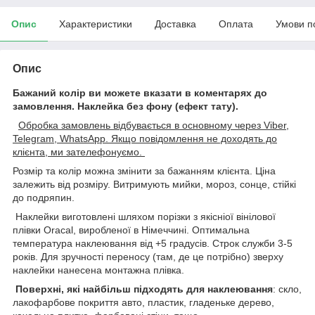
Опис
Характеристики
Доставка
Оплата
Умови п
Опис
Бажаний колір ви можете вказати в коментарях до
замовлення.
Наклейка без фону (ефект тату).
Обробка замовлень відбувається в основному через Viber,
Telegram, WhatsApp. Якщо повідомлення не доходять до
клієнта, ми зателефонуємо.
Розмір та колір можна змінити за бажанням клієнта. Ціна
залежить від розміру. Витримують мийки, мороз, сонце, стійкі
до подряпин.
Наклейки виготовлені шляхом порізки з якісніої вінілової
плівки Oracal, виробленої в Німеччині. Оптимальна
температура наклеювання від +5 градусів. Строк служби 3-5
років. Для зручності переносу (там, де це потрібно) зверху
наклейки нанесена монтажна плівка.
Поверхні, які найбільш підходять для наклеювання
: скло,
лакофарбове покриття авто, пластик, гладеньке дерево,