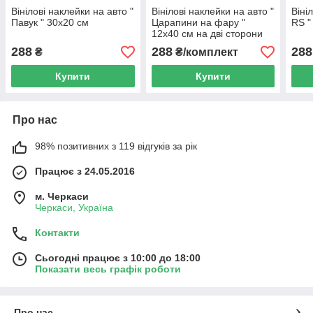
Вінілові наклейки на авто "
Вінілові наклейки на авто "
Віні
Павук " 30х20 см
Царапини на фару "
RS "
12х40 см на дві сторони
288
288
288
₴
₴/комплект
Купити
Купити
Про нас
98% позитивних з 119 відгуків за рік
Працює з 24.05.2016
м. Черкаси
Черкаси, Україна
Контакти
Сьогодні працює з 10:00 до 18:00
Показати весь графік роботи
Про нас