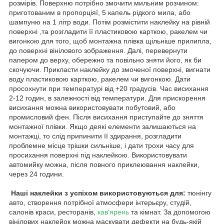
розмірів. Поверхню потрібно змочити мильним розчином:
приготованим в пропорціяї, 5 капель рідкого мила, або
шампуню на 1 літр води. Потім розмістити наклейку на рівній
поверхні ,та розгладити її пластиковою карткою, ракелем чи
вигонкою для того, щоб монтажна плівка щільніше прилипла,
до поверхні вінілового зображення. Далі, перевернути
папером до верху, обережно та повільно зняти його, як би
скочуючи. Прикласти наклейку до змоченої поверхні, вигнати
воду пластиковою карткою, ракелем чи вигонкою. Дати
просохнути при температурі від +20 градусів. Час висихання
2-12 годин, в залежності від температури. Для прискорення
висихання можна використовувати побутовий, або
промисловий фен. Після висихання приступайте до зняття
монтажної плівки. Якщо деякі елементи залишаються на
монтажці, то слід припинити її здирання, розгладити
проблемне місце трішки сильніше, і дати трохи часу для
просихання поверхні під наклейкою. Використовувати
автомийку можна, після повного приклеювання наклейки,
через 24 години.
Наші наклейки з успіхом використовуються для:
тюнінгу
авто, створення потрібної атмосфери інтерьєру, студій,
салонів краси, ресторанів,
кав'ярень
та кімнат. За допомогою
вінілових наклейок можна маскувати дефекти на будь-якій