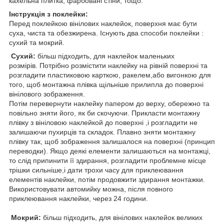
кахельна плитка, фарбовані стіни, тощо.
Інструкція з поклейки:
Перед поклейкою вінілових наклейок, поверхня має бути
суха, чиста та обезжирена. Існують два способи поклейки :
сухий та мокрий.
Сухий:
більш підходить, для наклейок маленьких
розмірів. Потрібно розмістити наклейку на рівній поверхні та
розгладити пластиковою карткою, ракелем,або вигонкою для
того, щоб монтажна плівка щільніше прилипла до поверхні
вінілового зображення.
Потім перевернути наклейку папером до верху, обережно та
повільно зняти його, як би скочуючи. Прикласти монтажну
плівку з вініловою наклейкой до поверхні ,і розгладити не
залишаючи пухирців та складок. Плавно зняти монтажну
плівку так, щоб зображення залишалося на поверхні (принцип
переводки). Якщо деякі елементи залишаються на монтажці,
то слід припинити її здирання, розгладити проблемне місце
трішки сильніше,і дати трохи часу для приклеювання
елементів наклейки, потім продовжити здирання монтажки.
Використовувати автомийку можна, після повного
приклеювання наклейки, через 24 години.
Мокрий:
більш підходить, для вінілових наклейок великих