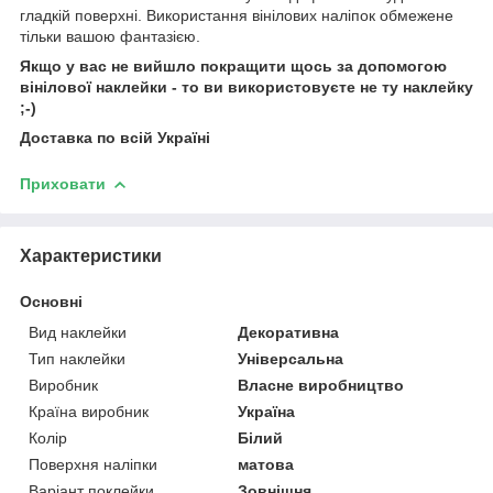
гладкій поверхні. Використання вінілових наліпок обмежене
тільки вашою фантазією.
Якщо у вас не вийшло покращити щось за допомогою
вінілової наклейки - то ви використовуєте не ту наклейку
;-)
Доставка по всій Україні
Приховати
Характеристики
Основні
Вид наклейки
Декоративна
Тип наклейки
Універсальна
Виробник
Власне виробництво
Країна виробник
Україна
Колір
Білий
Поверхня наліпки
матова
Варіант поклейки
Зовнішня