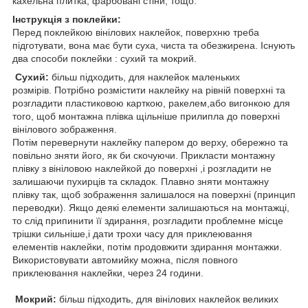
кахельна плитка, фарбовані стіни, тощо.
Інструкція з поклейки:
Перед поклейкою вінілових наклейок, поверхню треба
підготувати, вона має бути суха, чиста та обезжирена. Існують
два способи поклейки : сухий та мокрий.
Сухий:
більш підходить, для наклейок маленьких
розмірів. Потрібно розмістити наклейку на рівній поверхні та
розгладити пластиковою карткою, ракелем,або вигонкою для
того, щоб монтажна плівка щільніше прилипла до поверхні
вінілового зображення.
Потім перевернути наклейку папером до верху, обережно та
повільно зняти його, як би скочуючи. Прикласти монтажну
плівку з вініловою наклейкой до поверхні ,і розгладити не
залишаючи пухирців та складок. Плавно зняти монтажну
плівку так, щоб зображення залишалося на поверхні (принцип
переводки). Якщо деякі елементи залишаються на монтажці,
то слід припинити її здирання, розгладити проблемне місце
трішки сильніше,і дати трохи часу для приклеювання
елементів наклейки, потім продовжити здирання монтажки.
Використовувати автомийку можна, після повного
приклеювання наклейки, через 24 години.
Мокрий:
більш підходить, для вінілових наклейок великих