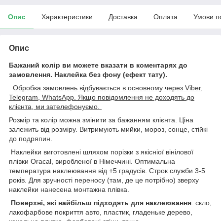
Опис
Характеристики
Доставка
Оплата
Умови п
Опис
Бажаний колір ви можете вказати в коментарях до
замовлення.
Наклейка без фону (ефект тату).
Обробка замовлень відбувається в основному через Viber,
Telegram, WhatsApp. Якщо повідомлення не доходять до
клієнта, ми зателефонуємо.
Розмір та колір можна змінити за бажанням клієнта. Ціна
залежить від розміру. Витримують мийки, мороз, сонце, стійкі
до подряпин.
Наклейки виготовлені шляхом порізки з якісніої вінілової
плівки Oracal, виробленої в Німеччині. Оптимальна
температура наклеювання від +5 градусів. Строк служби 3-5
років. Для зручності переносу (там, де це потрібно) зверху
наклейки нанесена монтажна плівка.
Поверхні, які найбільш підходять для наклеювання
: скло,
лакофарбове покриття авто, пластик, гладеньке дерево,