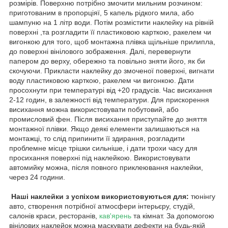
розмірів. Поверхню потрібно змочити мильним розчином:
приготованим в пропорціяї, 5 капель рідкого мила, або
шампуню на 1 літр води. Потім розмістити наклейку на рівній
поверхні ,та розгладити її пластиковою карткою, ракелем чи
вигонкою для того, щоб монтажна плівка щільніше прилипла,
до поверхні вінілового зображення. Далі, перевернути
папером до верху, обережно та повільно зняти його, як би
скочуючи. Прикласти наклейку до змоченої поверхні, вигнати
воду пластиковою карткою, ракелем чи вигонкою. Дати
просохнути при температурі від +20 градусів. Час висихання
2-12 годин, в залежності від температури. Для прискорення
висихання можна використовувати побутовий, або
промисловий фен. Після висихання приступайте до зняття
монтажної плівки. Якщо деякі елементи залишаються на
монтажці, то слід припинити її здирання, розгладити
проблемне місце трішки сильніше, і дати трохи часу для
просихання поверхні під наклейкою. Використовувати
автомийку можна, після повного приклеювання наклейки,
через 24 години.
Наші наклейки з успіхом використовуються для:
тюнінгу
авто, створення потрібної атмосфери інтерьєру, студій,
салонів краси, ресторанів,
кав'ярень
та кімнат. За допомогою
вінілових наклейок можна маскувати дефекти на будь-якій