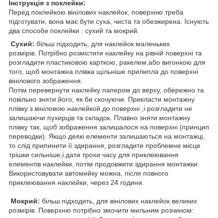
Інструкція з поклейки:
Перед поклейкою вінілових наклейок, поверхню треба
підготувати, вона має бути суха, чиста та обезжирена. Існують
два способи поклейки : сухий та мокрий.
Сухий:
більш підходить, для наклейок маленьких
розмірів. Потрібно розмістити наклейку на рівній поверхні та
розгладити пластиковою карткою, ракелем,або вигонкою для
того, щоб монтажна плівка щільніше прилипла до поверхні
вінілового зображення.
Потім перевернути наклейку папером до верху, обережно та
повільно зняти його, як би скочуючи. Прикласти монтажну
плівку з вініловою наклейкой до поверхні ,і розгладити не
залишаючи пухирців та складок. Плавно зняти монтажну
плівку так, щоб зображення залишалося на поверхні (принцип
переводки). Якщо деякі елементи залишаються на монтажці,
то слід припинити її здирання, розгладити проблемне місце
трішки сильніше,і дати трохи часу для приклеювання
елементів наклейки, потім продовжити здирання монтажки.
Використовувати автомийку можна, після повного
приклеювання наклейки, через 24 години.
Мокрий:
більш підходить, для вінілових наклейок великих
розмірів. Поверхню потрібно змочити мильним розчином: