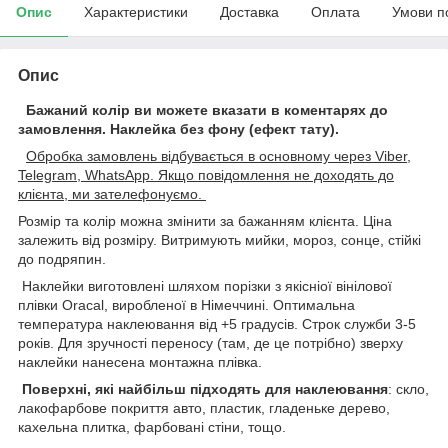
Опис
Характеристики
Доставка
Оплата
Умови п
Опис
Бажаний колір ви можете вказати в коментарях до
замовлення.
Наклейка без фону (ефект тату).
Обробка замовлень відбувається в основному через Viber,
Telegram, WhatsApp. Якщо повідомлення не доходять до
клієнта, ми зателефонуємо.
Розмір та колір можна змінити за бажанням клієнта. Ціна
залежить від розміру. Витримують мийки, мороз, сонце, стійкі
до подряпин.
Наклейки виготовлені шляхом порізки з якісніої вінілової
плівки Oracal, виробленої в Німеччині. Оптимальна
температура наклеювання від +5 градусів. Строк служби 3-5
років. Для зручності переносу (там, де це потрібно) зверху
наклейки нанесена монтажна плівка.
Поверхні, які найбільш підходять для наклеювання
: скло,
лакофарбове покриття авто, пластик, гладеньке дерево,
кахельна плитка, фарбовані стіни, тощо.