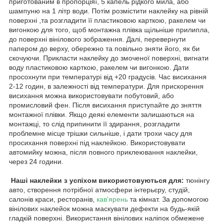
приготованим в пропорціяї, 5 капель рідкого мила, або
шампуню на 1 літр води. Потім розмістити наклейку на рівній
поверхні ,та розгладити її пластиковою карткою, ракелем чи
вигонкою для того, щоб монтажна плівка щільніше прилипла,
до поверхні вінілового зображення. Далі, перевернути
папером до верху, обережно та повільно зняти його, як би
скочуючи. Прикласти наклейку до змоченої поверхні, вигнати
воду пластиковою карткою, ракелем чи вигонкою. Дати
просохнути при температурі від +20 градусів. Час висихання
2-12 годин, в залежності від температури. Для прискорення
висихання можна використовувати побутовий, або
промисловий фен. Після висихання приступайте до зняття
монтажної плівки. Якщо деякі елементи залишаються на
монтажці, то слід припинити її здирання, розгладити
проблемне місце трішки сильніше, і дати трохи часу для
просихання поверхні під наклейкою. Використовувати
автомийку можна, після повного приклеювання наклейки,
через 24 години.
Наші наклейки з успіхом використовуються для:
тюнінгу
авто, створення потрібної атмосфери інтерьєру, студій,
салонів краси, ресторанів,
кав'ярень
та кімнат. За допомогою
вінілових наклейок можна маскувати дефекти на будь-якій
гладкій поверхні. Використання вінілових наліпок обмежене