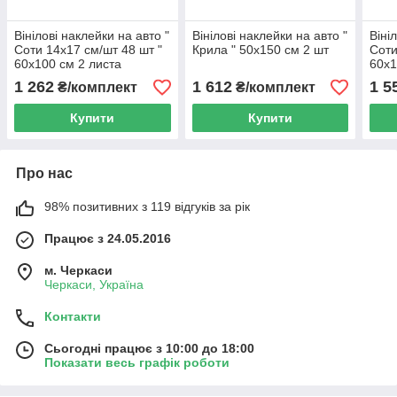
Вінілові наклейки на авто "
Вінілові наклейки на авто "
Віні
Соти 14х17 см/шт 48 шт "
Крила " 50х150 см 2 шт
Соти
60х100 см 2 листа
60х1
1 262
1 612
1 5
₴/комплект
₴/комплект
Купити
Купити
Про нас
98% позитивних з 119 відгуків за рік
Працює з 24.05.2016
м. Черкаси
Черкаси, Україна
Контакти
Сьогодні працює з 10:00 до 18:00
Показати весь графік роботи