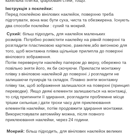
кахельна плитка, фарбовані стіни, тощо.
Інструкція з поклейки:
Перед поклейкою вінілових наклейок, поверхню треба
підготувати, вона має бути суха, чиста та обезжирена. Існують
два способи поклейки : сухий та мокрий.
Сухий:
більш підходить, для наклейок маленьких
розмірів. Потрібно розмістити наклейку на рівній поверхні та
розгладити пластиковою карткою, ракелем,або вигонкою для
того, щоб монтажна плівка щільніше прилипла до поверхні
вінілового зображення.
Потім перевернути наклейку папером до верху, обережно та
повільно зняти його, як би скочуючи. Прикласти монтажну
плівку з вініловою наклейкой до поверхні ,і розгладити не
залишаючи пухирців та складок. Плавно зняти монтажну
плівку так, щоб зображення залишалося на поверхні (принцип
переводки). Якщо деякі елементи залишаються на монтажці,
то слід припинити її здирання, розгладити проблемне місце
трішки сильніше,і дати трохи часу для приклеювання
елементів наклейки, потім продовжити здирання монтажки.
Використовувати автомийку можна, після повного
приклеювання наклейки, через 24 години.
Мокрий:
більш підходить, для вінілових наклейок великих