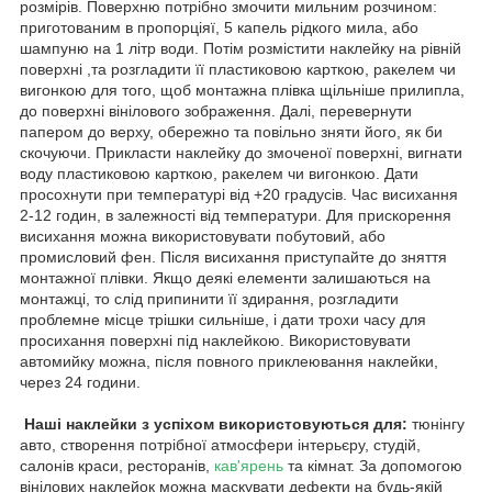
розмірів. Поверхню потрібно змочити мильним розчином:
приготованим в пропорціяї, 5 капель рідкого мила, або
шампуню на 1 літр води. Потім розмістити наклейку на рівній
поверхні ,та розгладити її пластиковою карткою, ракелем чи
вигонкою для того, щоб монтажна плівка щільніше прилипла,
до поверхні вінілового зображення. Далі, перевернути
папером до верху, обережно та повільно зняти його, як би
скочуючи. Прикласти наклейку до змоченої поверхні, вигнати
воду пластиковою карткою, ракелем чи вигонкою. Дати
просохнути при температурі від +20 градусів. Час висихання
2-12 годин, в залежності від температури. Для прискорення
висихання можна використовувати побутовий, або
промисловий фен. Після висихання приступайте до зняття
монтажної плівки. Якщо деякі елементи залишаються на
монтажці, то слід припинити її здирання, розгладити
проблемне місце трішки сильніше, і дати трохи часу для
просихання поверхні під наклейкою. Використовувати
автомийку можна, після повного приклеювання наклейки,
через 24 години.
Наші наклейки з успіхом використовуються для:
тюнінгу
авто, створення потрібної атмосфери інтерьєру, студій,
салонів краси, ресторанів,
кав'ярень
та кімнат. За допомогою
вінілових наклейок можна маскувати дефекти на будь-якій