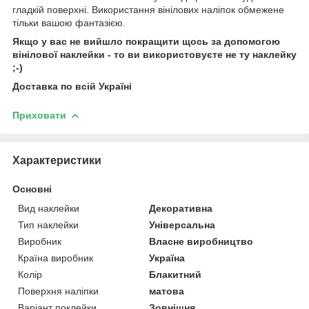
гладкій поверхні. Використання вінілових наліпок обмежене
тільки вашою фантазією.
Якщо у вас не вийшло покращити щось за допомогою
вінілової наклейки - то ви використовуєте не ту наклейку
;-)
Доставка по всій Україні
Приховати
Характеристики
Основні
Вид наклейки
Декоративна
Тип наклейки
Універсальна
Виробник
Власне виробництво
Країна виробник
Україна
Колір
Блакитний
Поверхня наліпки
матова
Варіант поклейки
Зовнішня