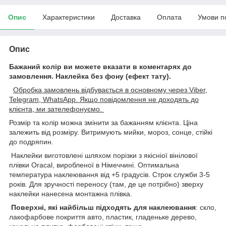
Опис
Характеристики
Доставка
Оплата
Умови п
Опис
Бажаний колір ви можете вказати в коментарях до
замовлення.
Наклейка без фону (ефект тату).
Обробка замовлень відбувається в основному через Viber,
Telegram, WhatsApp. Якщо повідомлення не доходять до
клієнта, ми зателефонуємо.
Розмір та колір можна змінити за бажанням клієнта. Ціна
залежить від розміру. Витримують мийки, мороз, сонце, стійкі
до подряпин.
Наклейки виготовлені шляхом порізки з якісніої вінілової
плівки Oracal, виробленої в Німеччині. Оптимальна
температура наклеювання від +5 градусів. Строк служби 3-5
років. Для зручності переносу (там, де це потрібно) зверху
наклейки нанесена монтажна плівка.
Поверхні, які найбільш підходять для наклеювання
: скло,
лакофарбове покриття авто, пластик, гладеньке дерево,