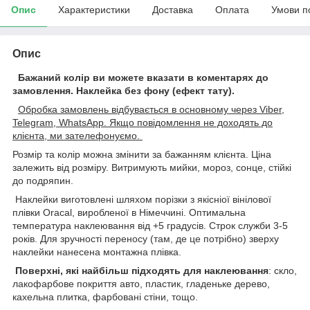
Опис
Характеристики
Доставка
Оплата
Умови п
Опис
Бажаний колір ви можете вказати в коментарях до
замовлення.
Наклейка без фону (ефект тату).
Обробка замовлень відбувається в основному через Viber,
Telegram, WhatsApp. Якщо повідомлення не доходять до
клієнта, ми зателефонуємо.
Розмір та колір можна змінити за бажанням клієнта. Ціна
залежить від розміру. Витримують мийки, мороз, сонце, стійкі
до подряпин.
Наклейки виготовлені шляхом порізки з якісніої вінілової
плівки Oracal, виробленої в Німеччині. Оптимальна
температура наклеювання від +5 градусів. Строк служби 3-5
років. Для зручності переносу (там, де це потрібно) зверху
наклейки нанесена монтажна плівка.
Поверхні, які найбільш підходять для наклеювання
: скло,
лакофарбове покриття авто, пластик, гладеньке дерево,
кахельна плитка, фарбовані стіни, тощо.