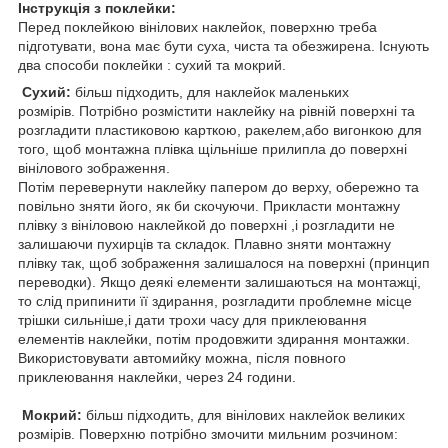
Інструкція з поклейки:
Перед поклейкою вінілових наклейок, поверхню треба
підготувати, вона має бути суха, чиста та обезжирена. Існують
два способи поклейки : сухий та мокрий.
Сухий:
більш підходить, для наклейок маленьких
розмірів. Потрібно розмістити наклейку на рівній поверхні та
розгладити пластиковою карткою, ракелем,або вигонкою для
того, щоб монтажна плівка щільніше прилипла до поверхні
вінілового зображення.
Потім перевернути наклейку папером до верху, обережно та
повільно зняти його, як би скочуючи. Прикласти монтажну
плівку з вініловою наклейкой до поверхні ,і розгладити не
залишаючи пухирців та складок. Плавно зняти монтажну
плівку так, щоб зображення залишалося на поверхні (принцип
переводки). Якщо деякі елементи залишаються на монтажці,
то слід припинити її здирання, розгладити проблемне місце
трішки сильніше,і дати трохи часу для приклеювання
елементів наклейки, потім продовжити здирання монтажки.
Використовувати автомийку можна, після повного
приклеювання наклейки, через 24 години.
Мокрий:
більш підходить, для вінілових наклейок великих
розмірів. Поверхню потрібно змочити мильним розчином: