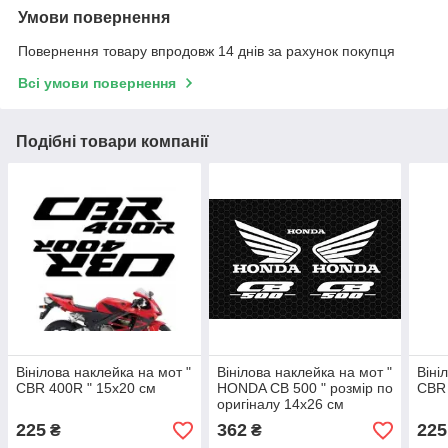
Умови повернення
Повернення товару впродовж 14 днів за рахунок покупця
Всі умови повернення
Подібні товари компанії
Вінілова наклейка на мот "
Вінілова наклейка на мот "
Віні
CBR 400R " 15х20 см
HONDA CB 500 " розмір по
CBR 
оригіналу 14х26 см
225
362
225
₴
₴