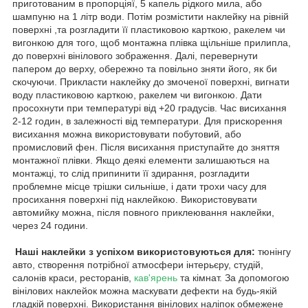
приготованим в пропорціяї, 5 капель рідкого мила, або
шампуню на 1 літр води. Потім розмістити наклейку на рівній
поверхні ,та розгладити її пластиковою карткою, ракелем чи
вигонкою для того, щоб монтажна плівка щільніше прилипла,
до поверхні вінілового зображення. Далі, перевернути
папером до верху, обережно та повільно зняти його, як би
скочуючи. Прикласти наклейку до змоченої поверхні, вигнати
воду пластиковою карткою, ракелем чи вигонкою. Дати
просохнути при температурі від +20 градусів. Час висихання
2-12 годин, в залежності від температури. Для прискорення
висихання можна використовувати побутовий, або
промисловий фен. Після висихання приступайте до зняття
монтажної плівки. Якщо деякі елементи залишаються на
монтажці, то слід припинити її здирання, розгладити
проблемне місце трішки сильніше, і дати трохи часу для
просихання поверхні під наклейкою. Використовувати
автомийку можна, після повного приклеювання наклейки,
через 24 години.
Наші наклейки з успіхом використовуються для:
тюнінгу
авто, створення потрібної атмосфери інтерьєру, студій,
салонів краси, ресторанів,
кав'ярень
та кімнат. За допомогою
вінілових наклейок можна маскувати дефекти на будь-якій
гладкій поверхні. Використання вінілових наліпок обмежене