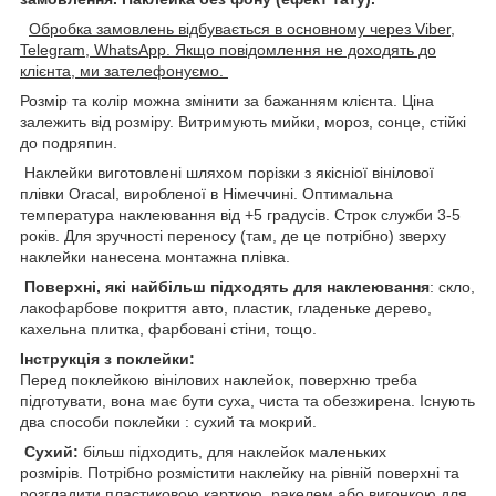
Обробка замовлень відбувається в основному через Viber,
Telegram, WhatsApp. Якщо повідомлення не доходять до
клієнта, ми зателефонуємо.
Розмір та колір можна змінити за бажанням клієнта. Ціна
залежить від розміру. Витримують мийки, мороз, сонце, стійкі
до подряпин.
Наклейки виготовлені шляхом порізки з якісніої вінілової
плівки Oracal, виробленої в Німеччині. Оптимальна
температура наклеювання від +5 градусів. Строк служби 3-5
років. Для зручності переносу (там, де це потрібно) зверху
наклейки нанесена монтажна плівка.
Поверхні, які найбільш підходять для наклеювання
: скло,
лакофарбове покриття авто, пластик, гладеньке дерево,
кахельна плитка, фарбовані стіни, тощо.
Інструкція з поклейки:
Перед поклейкою вінілових наклейок, поверхню треба
підготувати, вона має бути суха, чиста та обезжирена. Існують
два способи поклейки : сухий та мокрий.
Сухий:
більш підходить, для наклейок маленьких
розмірів. Потрібно розмістити наклейку на рівній поверхні та
розгладити пластиковою карткою, ракелем,або вигонкою для