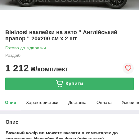
Вінілові наклейки на авто " Англійський
прапор " 20х200 см х 2 шт
Готово до відправки
Роздріб
1 212
₴/комплект
Купити
Опис
Характеристики
Доставка
Оплата
Умови п
Опис
Бажаний колір ви можете вказати в коментарях до
замовлення.
Наклейка без фону (ефект тату).