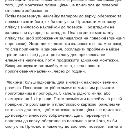
того, щоб монтажна плівка щільніше прилипла до поверхні
вінілового зображення.
Потім перевернути наклейку папером до верху, обережно та
повільно зняти його, як би скочуючи. Прикласти монтажну
плівку з вініловою наклейкой до поверхні ,і розгладити не
залишаючи пухирців та складок. Плавно зняти монтажну
плівку так, щоб зображення залишалося на поверхні (принцип
переводки). Якщо деякі елементи залишаються на монтажці,
то слід припинити її здирання, розгладити проблемне місце
трішки сильніше,і дати трохи часу для приклеювання
елементів наклейки, потім продовжити здирання монтажки.
Використовувати автомийку можна, після повного
приклеювання наклейки, через 24 години.
Мокрий:
більш підходить, для вінілових наклейок великих
розмірів. Поверхню потрібно змочити мильним розчином:
приготованим в пропорціяї, 5 капель рідкого мила, або
шампуню на 1 літр води. Потім розмістити наклейку на рівній
поверхні ,та розгладити її пластиковою карткою, ракелем чи
вигонкою для того, щоб монтажна плівка щільніше прилипла,
до поверхні вінілового зображення. Далі, перевернути
папером до верху, обережно та повільно зняти його, як би
скочуючи. Прикласти наклейку до змоченої поверхні, вигнати