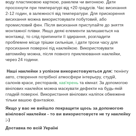
воду пластиковою карткою, ракелем чи вигонкою. Дати
просохнути при температурі від +20 градусів. Час висихання
2-12 годин, в залежності від температури. Для прискорення
висихання можна використовувати побутовий, або
промисловий фен. Після висихання приступайте до зняття
монтажної плівки. Якщо деякі елементи залишаються на
монтажці, то слід припинити її здирання, розгладити
проблемне місце трішки сильніше, і дати трохи часу для
просихання поверхні під наклейкою. Використовувати
автомийку можна, після повного приклеювання наклейки,
через 24 години.
Наші наклейки з успіхом використовуються для:
тюнінгу
авто, створення потрібної атмосфери інтерьєру, студій,
салонів краси, ресторанів,
кав'ярень
та кімнат. За допомогою
вінілових наклейок можна маскувати дефекти на будь-якій
гладкій поверхні. Використання вінілових наліпок обмежене
тільки вашою фантазією.
Якщо у вас не вийшло покращити щось за допомогою
вінілової наклейки - то ви використовуєте не ту наклейку
;-)
Доставка по всій Україні