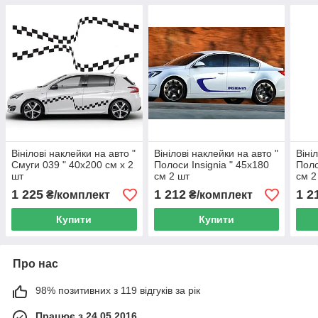
Вінілові наклейки на авто "
Вінілові наклейки на авто "
Віні
Смуги 039 " 40х200 см х 2
Полоси Insignia " 45х180
Поло
шт
см 2 шт
см 2
1 225
1 212
1 2
₴/комплект
₴/комплект
Купити
Купити
Про нас
98% позитивних з 119 відгуків за рік
Працює з 24.05.2016