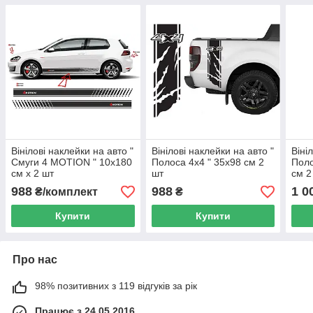
Вінілові наклейки на авто "
Вінілові наклейки на авто "
Віні
Смуги 4 MOTION " 10х180
Полоса 4х4 " 35х98 см 2
Поло
см х 2 шт
шт
см 2
988
988
1 0
₴/комплект
₴
Купити
Купити
Про нас
98% позитивних з 119 відгуків за рік
Працює з 24.05.2016