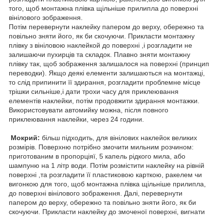
того, щоб монтажна плівка щільніше прилипла до поверхні
вінілового зображення.
Потім перевернути наклейку папером до верху, обережно та
повільно зняти його, як би скочуючи. Прикласти монтажну
плівку з вініловою наклейкой до поверхні ,і розгладити не
залишаючи пухирців та складок. Плавно зняти монтажну
плівку так, щоб зображення залишалося на поверхні (принцип
переводки). Якщо деякі елементи залишаються на монтажці,
то слід припинити її здирання, розгладити проблемне місце
трішки сильніше,і дати трохи часу для приклеювання
елементів наклейки, потім продовжити здирання монтажки.
Використовувати автомийку можна, після повного
приклеювання наклейки, через 24 години.
Мокрий:
більш підходить, для вінілових наклейок великих
розмірів. Поверхню потрібно змочити мильним розчином:
приготованим в пропорціяї, 5 капель рідкого мила, або
шампуню на 1 літр води. Потім розмістити наклейку на рівній
поверхні ,та розгладити її пластиковою карткою, ракелем чи
вигонкою для того, щоб монтажна плівка щільніше прилипла,
до поверхні вінілового зображення. Далі, перевернути
папером до верху, обережно та повільно зняти його, як би
скочуючи. Прикласти наклейку до змоченої поверхні, вигнати