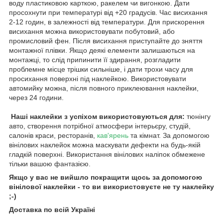
воду пластиковою карткою, ракелем чи вигонкою. Дати
просохнути при температурі від +20 градусів. Час висихання
2-12 годин, в залежності від температури. Для прискорення
висихання можна використовувати побутовий, або
промисловий фен. Після висихання приступайте до зняття
монтажної плівки. Якщо деякі елементи залишаються на
монтажці, то слід припинити її здирання, розгладити
проблемне місце трішки сильніше, і дати трохи часу для
просихання поверхні під наклейкою. Використовувати
автомийку можна, після повного приклеювання наклейки,
через 24 години.
Наші наклейки з успіхом використовуються для:
тюнінгу
авто, створення потрібної атмосфери інтерьєру, студій,
салонів краси, ресторанів,
кав'ярень
та кімнат. За допомогою
вінілових наклейок можна маскувати дефекти на будь-якій
гладкій поверхні. Використання вінілових наліпок обмежене
тільки вашою фантазією.
Якщо у вас не вийшло покращити щось за допомогою
вінілової наклейки - то ви використовуєте не ту наклейку
;-)
Доставка по всій Україні