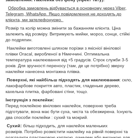
Обробка замовлень відбувається в основному через Viber,
Telegram, WhatsApp. Якщо повідомлення не доходять до
клієнта, ми зателефонуємо.
Розмір та колір можна змінити за бажанням клієнта. Ціна
залежить від розміру. Витримують мийки, мороз, сонце, стійкі
до подряпин.
Наклейки виготовлені шляхом порізки з якісніої вінілової
плівки Oracal, виробленої в Німеччині. Оптимальна
температура наклеювання від +5 градусів. Строк служби 3-5
років. Для зручності переносу (там, де це потрібно) зверху
наклейки нанесена монтажна плівка.
Поверхні, які найбільш підходять для наклеювання
: скло,
лакофарбове покриття авто, пластик, гладеньке дерево,
кахельна плитка, фарбовані стіни, тощо.
Інструкція з поклейки:
Перед поклейкою вінілових наклейок, поверхню треба
підготувати, вона має бути суха, чиста та обезжирена. Існують
два способи поклейки : сухий та мокрий.
Сухий:
більш підходить, для наклейок маленьких
розмірів. Потрібно розмістити наклейку на рівній поверхні та
розгладити пластиковою карткою, ракелем,або вигонкою для