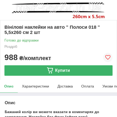
Вінілові наклейки на авто " Полоси 018 "
5,5х260 см 2 шт
Готово до відправки
Роздріб
988
₴/комплект
Купити
Опис
Характеристики
Доставка
Оплата
Умови п
Опис
Бажаний колір ви можете вказати в коментарях до
замовлення.
Наклейка без фону (ефект тату).