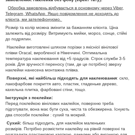
Обробка замовлень відбувається в основному через Viber,
Telegram, WhatsApp. Якщо повідомлення не доходять до
клієнта, ми зателефонуємо.
Розмір та колір можна змінити за бажанням клієнта. Ціна
залежить від розміру. Витримують мийки, мороз, сонце, стійкі
до подряпин.
Наклейки виготовлені шляхом порізки з якісніої вінілової
плівки Oracal, виробленої в Німеччині. Оптимальна
температура наклеювання від +5 градусів. Строк служби 3-5
років. Для зручності переносу (там, де це потрібно) зверху
наклейки нанесена монтажна плівка.
Поверхні, які найбільш підходять для наклеювання
: скло,
лакофарбове покриття авто, пластик, гладеньке дерево,
кахельна плитка, фарбовані стіни, тощо.
Інструкція з поклейки:
Перед поклейкою вінілових наклейок, поверхню треба
підготувати, вона має бути суха, чиста та обезжирена. Існують
два способи поклейки : сухий та мокрий.
Сухий:
більш підходить, для наклейок маленьких
розмірів. Потрібно розмістити наклейку на рівній поверхні та
розгладити пластиковою карткою, ракелем,або вигонкою для