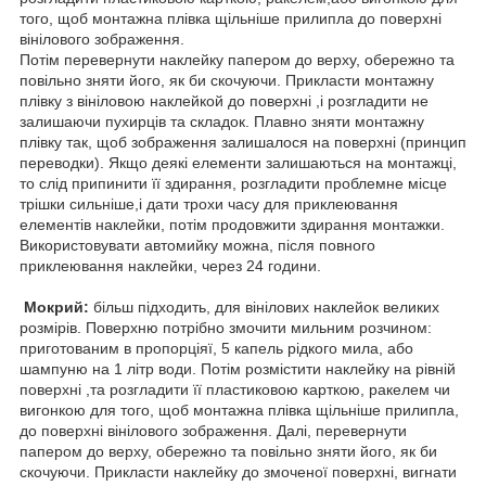
того, щоб монтажна плівка щільніше прилипла до поверхні
вінілового зображення.
Потім перевернути наклейку папером до верху, обережно та
повільно зняти його, як би скочуючи. Прикласти монтажну
плівку з вініловою наклейкой до поверхні ,і розгладити не
залишаючи пухирців та складок. Плавно зняти монтажну
плівку так, щоб зображення залишалося на поверхні (принцип
переводки). Якщо деякі елементи залишаються на монтажці,
то слід припинити її здирання, розгладити проблемне місце
трішки сильніше,і дати трохи часу для приклеювання
елементів наклейки, потім продовжити здирання монтажки.
Використовувати автомийку можна, після повного
приклеювання наклейки, через 24 години.
Мокрий:
більш підходить, для вінілових наклейок великих
розмірів. Поверхню потрібно змочити мильним розчином:
приготованим в пропорціяї, 5 капель рідкого мила, або
шампуню на 1 літр води. Потім розмістити наклейку на рівній
поверхні ,та розгладити її пластиковою карткою, ракелем чи
вигонкою для того, щоб монтажна плівка щільніше прилипла,
до поверхні вінілового зображення. Далі, перевернути
папером до верху, обережно та повільно зняти його, як би
скочуючи. Прикласти наклейку до змоченої поверхні, вигнати