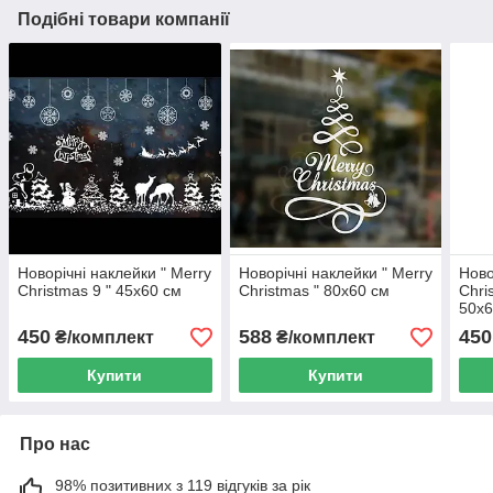
Подібні товари компанії
Новорічні наклейки " Merry
Новорічні наклейки " Merry
Ново
Christmas 9 " 45х60 см
Christmas " 80х60 см
Chri
50х6
450
588
450
₴/комплект
₴/комплект
Купити
Купити
Про нас
98% позитивних з 119 відгуків за рік