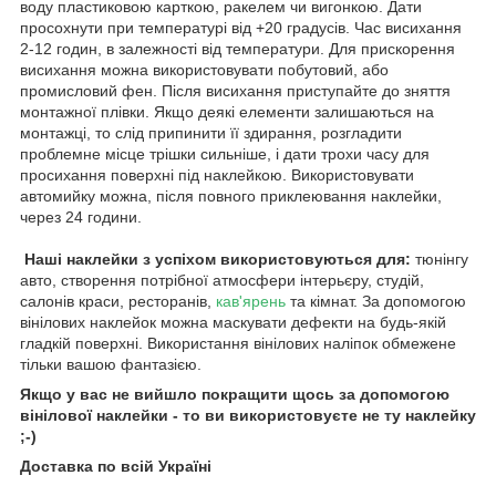
воду пластиковою карткою, ракелем чи вигонкою. Дати
просохнути при температурі від +20 градусів. Час висихання
2-12 годин, в залежності від температури. Для прискорення
висихання можна використовувати побутовий, або
промисловий фен. Після висихання приступайте до зняття
монтажної плівки. Якщо деякі елементи залишаються на
монтажці, то слід припинити її здирання, розгладити
проблемне місце трішки сильніше, і дати трохи часу для
просихання поверхні під наклейкою. Використовувати
автомийку можна, після повного приклеювання наклейки,
через 24 години.
Наші наклейки з успіхом використовуються для:
тюнінгу
авто, створення потрібної атмосфери інтерьєру, студій,
салонів краси, ресторанів,
кав'ярень
та кімнат. За допомогою
вінілових наклейок можна маскувати дефекти на будь-якій
гладкій поверхні. Використання вінілових наліпок обмежене
тільки вашою фантазією.
Якщо у вас не вийшло покращити щось за допомогою
вінілової наклейки - то ви використовуєте не ту наклейку
;-)
Доставка по всій Україні