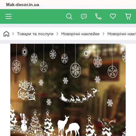
Mak-decor.in.ua
Товари та послуги
Новорічні наклейки
Новорічні накл