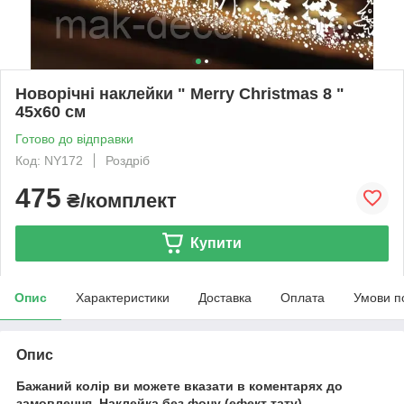
Новорічні наклейки " Merry Christmas 8 "
45х60 см
Готово до відправки
Код: NY172
Роздріб
475
₴/комплект
Купити
Опис
Характеристики
Доставка
Оплата
Умови п
Опис
Бажаний колір ви можете вказати в коментарях до
замовлення.
Наклейка без фону (ефект тату).