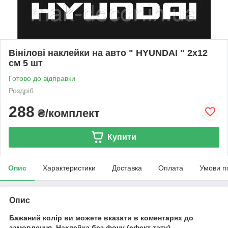
Вінілові наклейки на авто " HYUNDAI " 2х12
см 5 шт
Готово до відправки
Роздріб
288
₴/комплект
Купити
Опис
Характеристики
Доставка
Оплата
Умови п
Опис
Бажаний колір ви можете вказати в коментарях до
замовлення.
Наклейка без фону (ефект тату).