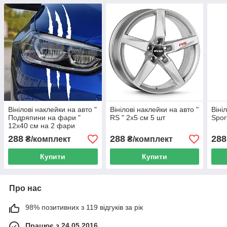
Вінілові наклейки на авто "
Вінілові наклейки на авто "
Віні
Подряпини на фари "
RS " 2х5 см 5 шт
Spor
12х40 см на 2 фари
288
288
288
₴/комплект
₴/комплект
Купити
Купити
Про нас
98% позитивних з 119 відгуків за рік
Працює з 24.05.2016