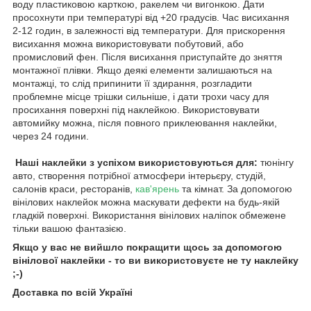
воду пластиковою карткою, ракелем чи вигонкою. Дати
просохнути при температурі від +20 градусів. Час висихання
2-12 годин, в залежності від температури. Для прискорення
висихання можна використовувати побутовий, або
промисловий фен. Після висихання приступайте до зняття
монтажної плівки. Якщо деякі елементи залишаються на
монтажці, то слід припинити її здирання, розгладити
проблемне місце трішки сильніше, і дати трохи часу для
просихання поверхні під наклейкою. Використовувати
автомийку можна, після повного приклеювання наклейки,
через 24 години.
Наші наклейки з успіхом використовуються для:
тюнінгу
авто, створення потрібної атмосфери інтерьєру, студій,
салонів краси, ресторанів,
кав'ярень
та кімнат. За допомогою
вінілових наклейок можна маскувати дефекти на будь-якій
гладкій поверхні. Використання вінілових наліпок обмежене
тільки вашою фантазією.
Якщо у вас не вийшло покращити щось за допомогою
вінілової наклейки - то ви використовуєте не ту наклейку
;-)
Доставка по всій Україні