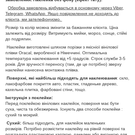
Обробка замовлень відбувається в основному через Viber,
Telegram, WhatsApp. Якщо повідомлення не доходять до
клієнта, ми зателефонуємо.
Розмір та колір можна змінити за бажанням клієнта. Ціна
залежить від розміру. Витримують мийки, мороз, сонце, стійкі
до подряпин.
Наклейки виготовлені шляхом порізки з якісніої вінілової
плівки Oracal, виробленої в Німеччині. Оптимальна
температура наклеювання від +5 градусів. Строк служби 3-5
років. Для зручності переносу (там, де це потрібно) зверху
наклейки нанесена монтажна плівка.
Поверхні, які найбільш підходять для наклеювання
: скло,
лакофарбове покриття авто, пластик, гладеньке дерево,
кахельна плитка, фарбовані стіни, тощо.
Інструкція з поклейки:
Перед поклейкою вінілових наклейок, поверхня має бути
суха, чиста та обезжирена. Існують два способи поклейки :
сухий та мокрий.
Сухий:
більш підходить, для наклейок маленьких
розмірів. Потрібно розмістити наклейку на рівній поверхні та
розгладити пластиковою карткою, ракелем,або вигонкою для