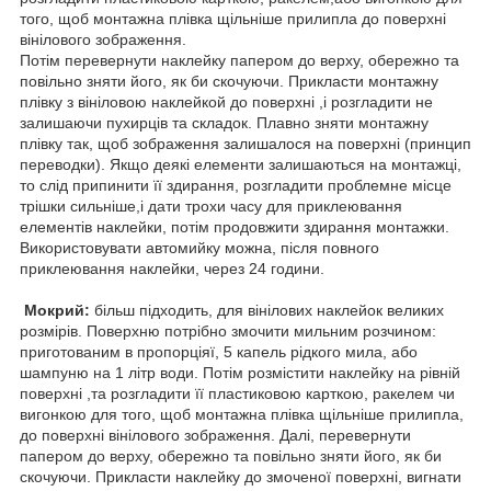
того, щоб монтажна плівка щільніше прилипла до поверхні
вінілового зображення.
Потім перевернути наклейку папером до верху, обережно та
повільно зняти його, як би скочуючи. Прикласти монтажну
плівку з вініловою наклейкой до поверхні ,і розгладити не
залишаючи пухирців та складок. Плавно зняти монтажну
плівку так, щоб зображення залишалося на поверхні (принцип
переводки). Якщо деякі елементи залишаються на монтажці,
то слід припинити її здирання, розгладити проблемне місце
трішки сильніше,і дати трохи часу для приклеювання
елементів наклейки, потім продовжити здирання монтажки.
Використовувати автомийку можна, після повного
приклеювання наклейки, через 24 години.
Мокрий:
більш підходить, для вінілових наклейок великих
розмірів. Поверхню потрібно змочити мильним розчином:
приготованим в пропорціяї, 5 капель рідкого мила, або
шампуню на 1 літр води. Потім розмістити наклейку на рівній
поверхні ,та розгладити її пластиковою карткою, ракелем чи
вигонкою для того, щоб монтажна плівка щільніше прилипла,
до поверхні вінілового зображення. Далі, перевернути
папером до верху, обережно та повільно зняти його, як би
скочуючи. Прикласти наклейку до змоченої поверхні, вигнати