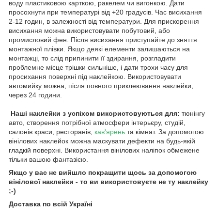
воду пластиковою карткою, ракелем чи вигонкою. Дати
просохнути при температурі від +20 градусів. Час висихання
2-12 годин, в залежності від температури. Для прискорення
висихання можна використовувати побутовий, або
промисловий фен. Після висихання приступайте до зняття
монтажної плівки. Якщо деякі елементи залишаються на
монтажці, то слід припинити її здирання, розгладити
проблемне місце трішки сильніше, і дати трохи часу для
просихання поверхні під наклейкою. Використовувати
автомийку можна, після повного приклеювання наклейки,
через 24 години.
Наші наклейки з успіхом використовуються для:
тюнінгу
авто, створення потрібної атмосфери інтерьєру, студій,
салонів краси, ресторанів,
кав'ярень
та кімнат. За допомогою
вінілових наклейок можна маскувати дефекти на будь-якій
гладкій поверхні. Використання вінілових наліпок обмежене
тільки вашою фантазією.
Якщо у вас не вийшло покращити щось за допомогою
вінілової наклейки - то ви використовуєте не ту наклейку
;-)
Доставка по всій Україні