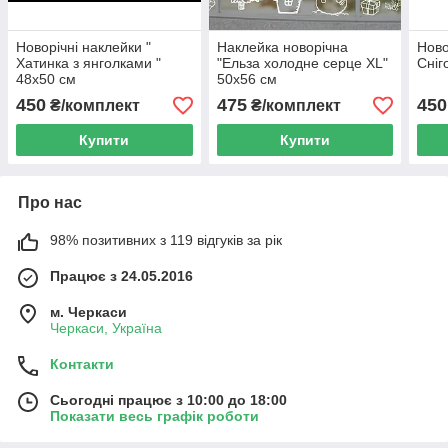
Новорічні наклейки "
Наклейка новорічна
Ново
Хатинка з янголками "
"Ельза холодне серце XL"
Сніг
48х50 см
50х56 см
450
475
450
₴/комплект
₴/комплект
Купити
Купити
Про нас
98% позитивних з 119 відгуків за рік
Працює з 24.05.2016
м. Черкаси
Черкаси, Україна
Контакти
Сьогодні працює з 10:00 до 18:00
Показати весь графік роботи