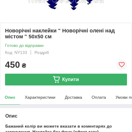
Новорічні наклейки " Новорічні олені над
містом " 50х50 см
Готово до відправки
Код: NY133
Роздріб
450
₴
Купити
Опис
Характеристики
Доставка
Оплата
Умови п
Опис
Бажаний колір ви можете вказати в коментарях до
замовлення.
Наклейка без фону (ефект тату).