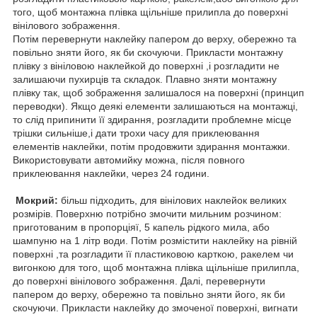
того, щоб монтажна плівка щільніше прилипла до поверхні
вінілового зображення.
Потім перевернути наклейку папером до верху, обережно та
повільно зняти його, як би скочуючи. Прикласти монтажну
плівку з вініловою наклейкой до поверхні ,і розгладити не
залишаючи пухирців та складок. Плавно зняти монтажну
плівку так, щоб зображення залишалося на поверхні (принцип
переводки). Якщо деякі елементи залишаються на монтажці,
то слід припинити її здирання, розгладити проблемне місце
трішки сильніше,і дати трохи часу для приклеювання
елементів наклейки, потім продовжити здирання монтажки.
Використовувати автомийку можна, після повного
приклеювання наклейки, через 24 години.
Мокрий:
більш підходить, для вінілових наклейок великих
розмірів. Поверхню потрібно змочити мильним розчином:
приготованим в пропорціяї, 5 капель рідкого мила, або
шампуню на 1 літр води. Потім розмістити наклейку на рівній
поверхні ,та розгладити її пластиковою карткою, ракелем чи
вигонкою для того, щоб монтажна плівка щільніше прилипла,
до поверхні вінілового зображення. Далі, перевернути
папером до верху, обережно та повільно зняти його, як би
скочуючи. Прикласти наклейку до змоченої поверхні, вигнати