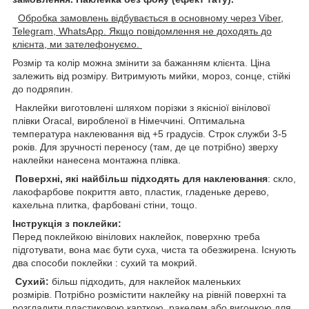
Обробка замовлень відбувається в основному через Viber,
Telegram, WhatsApp. Якщо повідомлення не доходять до
клієнта, ми зателефонуємо.
Розмір та колір можна змінити за бажанням клієнта. Ціна
залежить від розміру. Витримують мийки, мороз, сонце, стійкі
до подряпин.
Наклейки виготовлені шляхом порізки з якісніої вінілової
плівки Oracal, виробленої в Німеччині. Оптимальна
температура наклеювання від +5 градусів. Строк служби 3-5
років. Для зручності переносу (там, де це потрібно) зверху
наклейки нанесена монтажна плівка.
Поверхні, які найбільш підходять для наклеювання
: скло,
лакофарбове покриття авто, пластик, гладеньке дерево,
кахельна плитка, фарбовані стіни, тощо.
Інструкція з поклейки:
Перед поклейкою вінілових наклейок, поверхню треба
підготувати, вона має бути суха, чиста та обезжирена. Існують
два способи поклейки : сухий та мокрий.
Сухий:
більш підходить, для наклейок маленьких
розмірів. Потрібно розмістити наклейку на рівній поверхні та
розгладити пластиковою карткою, ракелем,або вигонкою для