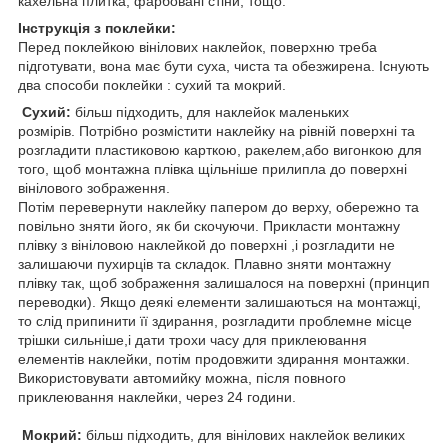
кахельна плитка, фарбовані стіни, тощо.
Інструкція з поклейки:
Перед поклейкою вінілових наклейок, поверхню треба
підготувати, вона має бути суха, чиста та обезжирена. Існують
два способи поклейки : сухий та мокрий.
Сухий:
більш підходить, для наклейок маленьких
розмірів. Потрібно розмістити наклейку на рівній поверхні та
розгладити пластиковою карткою, ракелем,або вигонкою для
того, щоб монтажна плівка щільніше прилипла до поверхні
вінілового зображення.
Потім перевернути наклейку папером до верху, обережно та
повільно зняти його, як би скочуючи. Прикласти монтажну
плівку з вініловою наклейкой до поверхні ,і розгладити не
залишаючи пухирців та складок. Плавно зняти монтажну
плівку так, щоб зображення залишалося на поверхні (принцип
переводки). Якщо деякі елементи залишаються на монтажці,
то слід припинити її здирання, розгладити проблемне місце
трішки сильніше,і дати трохи часу для приклеювання
елементів наклейки, потім продовжити здирання монтажки.
Використовувати автомийку можна, після повного
приклеювання наклейки, через 24 години.
Мокрий:
більш підходить, для вінілових наклейок великих