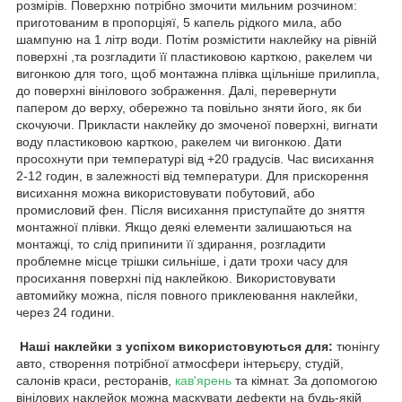
розмірів. Поверхню потрібно змочити мильним розчином:
приготованим в пропорціяї, 5 капель рідкого мила, або
шампуню на 1 літр води. Потім розмістити наклейку на рівній
поверхні ,та розгладити її пластиковою карткою, ракелем чи
вигонкою для того, щоб монтажна плівка щільніше прилипла,
до поверхні вінілового зображення. Далі, перевернути
папером до верху, обережно та повільно зняти його, як би
скочуючи. Прикласти наклейку до змоченої поверхні, вигнати
воду пластиковою карткою, ракелем чи вигонкою. Дати
просохнути при температурі від +20 градусів. Час висихання
2-12 годин, в залежності від температури. Для прискорення
висихання можна використовувати побутовий, або
промисловий фен. Після висихання приступайте до зняття
монтажної плівки. Якщо деякі елементи залишаються на
монтажці, то слід припинити її здирання, розгладити
проблемне місце трішки сильніше, і дати трохи часу для
просихання поверхні під наклейкою. Використовувати
автомийку можна, після повного приклеювання наклейки,
через 24 години.
Наші наклейки з успіхом використовуються для:
тюнінгу
авто, створення потрібної атмосфери інтерьєру, студій,
салонів краси, ресторанів,
кав'ярень
та кімнат. За допомогою
вінілових наклейок можна маскувати дефекти на будь-якій