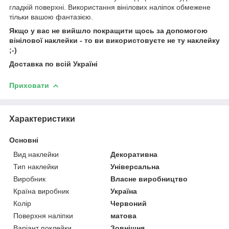
гладкій поверхні. Використання вінілових наліпок обмежене
тільки вашою фантазією.
Якщо у вас не вийшло покращити щось за допомогою
вінілової наклейки - то ви використовуєте не ту наклейку
;-)
Доставка по всій Україні
Приховати
Характеристики
Основні
Вид наклейки
Декоративна
Тип наклейки
Універсальна
Виробник
Власне виробництво
Країна виробник
Україна
Колір
Червоний
Поверхня наліпки
матова
Варіант поклейки
Зовнішня