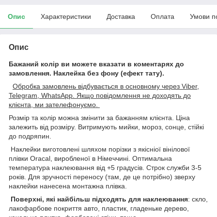
Опис
Характеристики
Доставка
Оплата
Умови п
Опис
Бажаний колір ви можете вказати в коментарях до
замовлення.
Наклейка без фону (ефект тату).
Обробка замовлень відбувається в основному через Viber,
Telegram, WhatsApp. Якщо повідомлення не доходять до
клієнта, ми зателефонуємо.
Розмір та колір можна змінити за бажанням клієнта. Ціна
залежить від розміру. Витримують мийки, мороз, сонце, стійкі
до подряпин.
Наклейки виготовлені шляхом порізки з якісніої вінілової
плівки Oracal, виробленої в Німеччині. Оптимальна
температура наклеювання від +5 градусів. Строк служби 3-5
років. Для зручності переносу (там, де це потрібно) зверху
наклейки нанесена монтажна плівка.
Поверхні, які найбільш підходять для наклеювання
: скло,
лакофарбове покриття авто, пластик, гладеньке дерево,