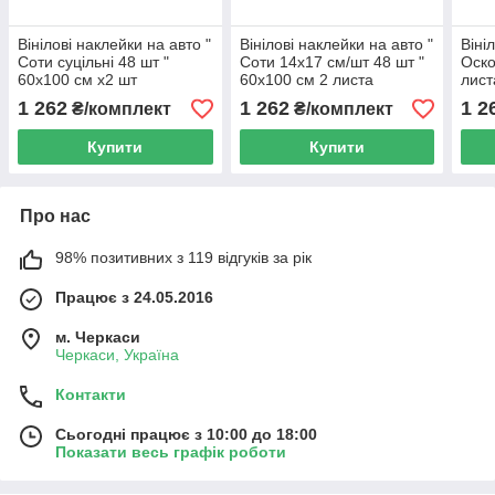
Вінілові наклейки на авто "
Вінілові наклейки на авто "
Віні
Соти суцільні 48 шт "
Соти 14х17 см/шт 48 шт "
Оско
60х100 см х2 шт
60х100 см 2 листа
лист
1 262
1 262
1 2
₴/комплект
₴/комплект
Купити
Купити
Про нас
98% позитивних з 119 відгуків за рік
Працює з 24.05.2016
м. Черкаси
Черкаси, Україна
Контакти
Сьогодні працює з 10:00 до 18:00
Показати весь графік роботи