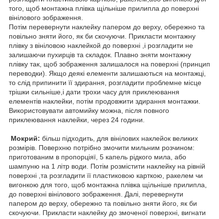
того, щоб монтажна плівка щільніше прилипла до поверхні
вінілового зображення.
Потім перевернути наклейку папером до верху, обережно та
повільно зняти його, як би скочуючи. Прикласти монтажну
плівку з вініловою наклейкой до поверхні ,і розгладити не
залишаючи пухирців та складок. Плавно зняти монтажну
плівку так, щоб зображення залишалося на поверхні (принцип
переводки). Якщо деякі елементи залишаються на монтажці,
то слід припинити її здирання, розгладити проблемне місце
трішки сильніше,і дати трохи часу для приклеювання
елементів наклейки, потім продовжити здирання монтажки.
Використовувати автомийку можна, після повного
приклеювання наклейки, через 24 години.
Мокрий:
більш підходить, для вінілових наклейок великих
розмірів. Поверхню потрібно змочити мильним розчином:
приготованим в пропорціяї, 5 капель рідкого мила, або
шампуню на 1 літр води. Потім розмістити наклейку на рівній
поверхні ,та розгладити її пластиковою карткою, ракелем чи
вигонкою для того, щоб монтажна плівка щільніше прилипла,
до поверхні вінілового зображення. Далі, перевернути
папером до верху, обережно та повільно зняти його, як би
скочуючи. Прикласти наклейку до змоченої поверхні, вигнати