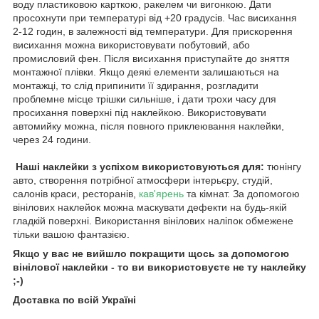
воду пластиковою карткою, ракелем чи вигонкою. Дати
просохнути при температурі від +20 градусів. Час висихання
2-12 годин, в залежності від температури. Для прискорення
висихання можна використовувати побутовий, або
промисловий фен. Після висихання приступайте до зняття
монтажної плівки. Якщо деякі елементи залишаються на
монтажці, то слід припинити її здирання, розгладити
проблемне місце трішки сильніше, і дати трохи часу для
просихання поверхні під наклейкою. Використовувати
автомийку можна, після повного приклеювання наклейки,
через 24 години.
Наші наклейки з успіхом використовуються для:
тюнінгу
авто, створення потрібної атмосфери інтерьєру, студій,
салонів краси, ресторанів,
кав'ярень
та кімнат. За допомогою
вінілових наклейок можна маскувати дефекти на будь-якій
гладкій поверхні. Використання вінілових наліпок обмежене
тільки вашою фантазією.
Якщо у вас не вийшло покращити щось за допомогою
вінілової наклейки - то ви використовуєте не ту наклейку
;-)
Доставка по всій Україні