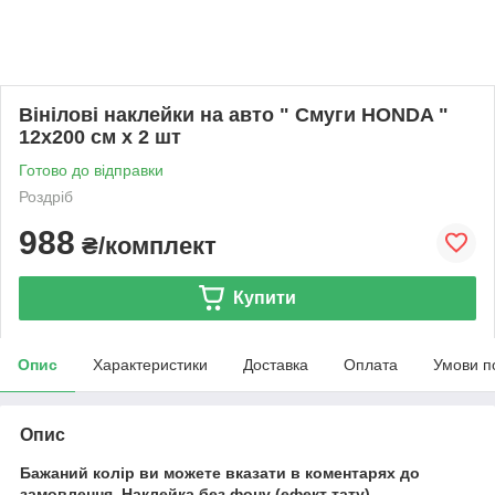
Вінілові наклейки на авто " Смуги HONDA "
12х200 см х 2 шт
Готово до відправки
Роздріб
988
₴/комплект
Купити
Опис
Характеристики
Доставка
Оплата
Умови п
Опис
Бажаний колір ви можете вказати в коментарях до
замовлення.
Наклейка без фону (ефект тату).