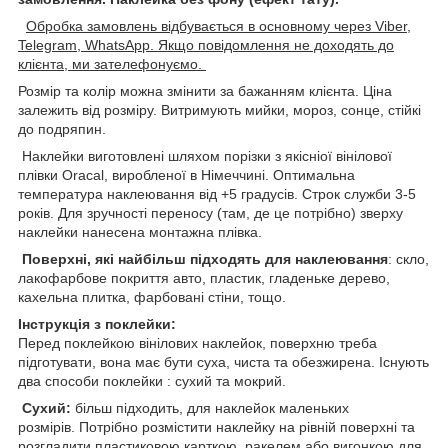
Обробка замовлень відбувається в основному через Viber,
Telegram, WhatsApp. Якщо повідомлення не доходять до
клієнта, ми зателефонуємо.
Розмір та колір можна змінити за бажанням клієнта. Ціна
залежить від розміру. Витримують мийки, мороз, сонце, стійкі
до подряпин.
Наклейки виготовлені шляхом порізки з якісніої вінілової
плівки Oracal, виробленої в Німеччині. Оптимальна
температура наклеювання від +5 градусів. Строк служби 3-5
років. Для зручності переносу (там, де це потрібно) зверху
наклейки нанесена монтажна плівка.
Поверхні, які найбільш підходять для наклеювання
: скло,
лакофарбове покриття авто, пластик, гладеньке дерево,
кахельна плитка, фарбовані стіни, тощо.
Інструкція з поклейки:
Перед поклейкою вінілових наклейок, поверхню треба
підготувати, вона має бути суха, чиста та обезжирена. Існують
два способи поклейки : сухий та мокрий.
Сухий:
більш підходить, для наклейок маленьких
розмірів. Потрібно розмістити наклейку на рівній поверхні та
розгладити пластиковою карткою, ракелем,або вигонкою для