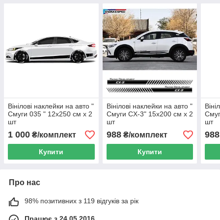
Вінілові наклейки на авто "
Вінілові наклейки на авто "
Віні
Смуги 035 " 12х250 см х 2
Смуги CX-3" 15х200 см х 2
Смуг
шт
шт
шт
1 000
988
988
₴/комплект
₴/комплект
Купити
Купити
Про нас
98% позитивних з 119 відгуків за рік
Працює з 24.05.2016