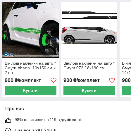
Вінілові наклейки на авто "
Вінілові наклейки на авто "
Віні
Смуги Abarth" 10х150 см х
Смуги 072 " 8х190 см
Сму
2 шт
14х1
900
900
988
₴/комплект
₴/комплект
Купити
Купити
Про нас
98% позитивних з 119 відгуків за рік
Працює з 24.05.2016