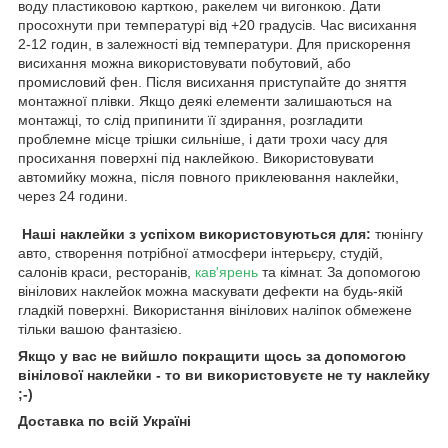
воду пластиковою карткою, ракелем чи вигонкою. Дати
просохнути при температурі від +20 градусів. Час висихання
2-12 годин, в залежності від температури. Для прискорення
висихання можна використовувати побутовий, або
промисловий фен. Після висихання приступайте до зняття
монтажної плівки. Якщо деякі елементи залишаються на
монтажці, то слід припинити її здирання, розгладити
проблемне місце трішки сильніше, і дати трохи часу для
просихання поверхні під наклейкою. Використовувати
автомийку можна, після повного приклеювання наклейки,
через 24 години.
Наші наклейки з успіхом використовуються для:
тюнінгу
авто, створення потрібної атмосфери інтерьєру, студій,
салонів краси, ресторанів,
кав'ярень
та кімнат. За допомогою
вінілових наклейок можна маскувати дефекти на будь-якій
гладкій поверхні. Використання вінілових наліпок обмежене
тільки вашою фантазією.
Якщо у вас не вийшло покращити щось за допомогою
вінілової наклейки - то ви використовуєте не ту наклейку
;-)
Доставка по всій Україні