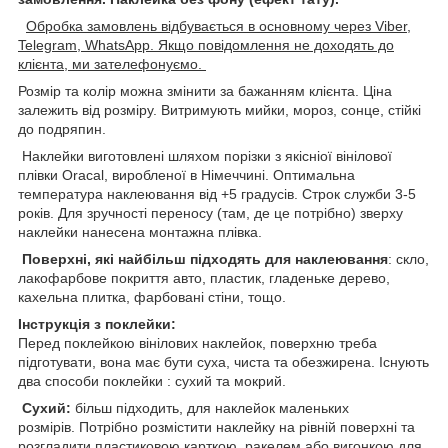
Обробка замовлень відбувається в основному через Viber,
Telegram, WhatsApp. Якщо повідомлення не доходять до
клієнта, ми зателефонуємо.
Розмір та колір можна змінити за бажанням клієнта. Ціна
залежить від розміру. Витримують мийки, мороз, сонце, стійкі
до подряпин.
Наклейки виготовлені шляхом порізки з якісніої вінілової
плівки Oracal, виробленої в Німеччині. Оптимальна
температура наклеювання від +5 градусів. Строк служби 3-5
років. Для зручності переносу (там, де це потрібно) зверху
наклейки нанесена монтажна плівка.
Поверхні, які найбільш підходять для наклеювання
: скло,
лакофарбове покриття авто, пластик, гладеньке дерево,
кахельна плитка, фарбовані стіни, тощо.
Інструкція з поклейки:
Перед поклейкою вінілових наклейок, поверхню треба
підготувати, вона має бути суха, чиста та обезжирена. Існують
два способи поклейки : сухий та мокрий.
Сухий:
більш підходить, для наклейок маленьких
розмірів. Потрібно розмістити наклейку на рівній поверхні та
розгладити пластиковою карткою, ракелем,або вигонкою для