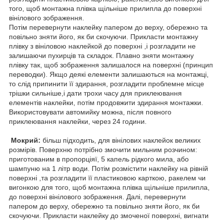
того, щоб монтажна плівка щільніше прилипла до поверхні
вінілового зображення.
Потім перевернути наклейку папером до верху, обережно та
повільно зняти його, як би скочуючи. Прикласти монтажну
плівку з вініловою наклейкой до поверхні ,і розгладити не
залишаючи пухирців та складок. Плавно зняти монтажну
плівку так, щоб зображення залишалося на поверхні (принцип
переводки). Якщо деякі елементи залишаються на монтажці,
то слід припинити її здирання, розгладити проблемне місце
трішки сильніше,і дати трохи часу для приклеювання
елементів наклейки, потім продовжити здирання монтажки.
Використовувати автомийку можна, після повного
приклеювання наклейки, через 24 години.
Мокрий:
більш підходить, для вінілових наклейок великих
розмірів. Поверхню потрібно змочити мильним розчином:
приготованим в пропорціяї, 5 капель рідкого мила, або
шампуню на 1 літр води. Потім розмістити наклейку на рівній
поверхні ,та розгладити її пластиковою карткою, ракелем чи
вигонкою для того, щоб монтажна плівка щільніше прилипла,
до поверхні вінілового зображення. Далі, перевернути
папером до верху, обережно та повільно зняти його, як би
скочуючи. Прикласти наклейку до змоченої поверхні, вигнати