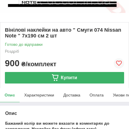
Вінілові наклейки на авто " Смуги 074 Nissan
Note " 7х190 см 2 шт
Готово до відправки
Роздріб
900
₴/комплект
Купити
Опис
Характеристики
Доставка
Оплата
Умови п
Опис
Бажаний колір ви можете вказати в коментарях до
замовлення.
Наклейка без фону (ефект тату).